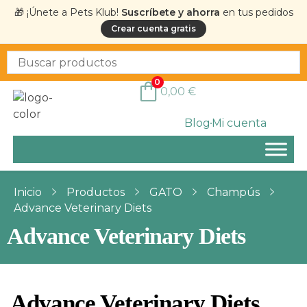
🎁 ¡Únete a Pets Klub!
Suscríbete y ahorra
en tus pedidos
Crear cuenta gratis
0
0,00
€
Blog
Mi cuenta
Inicio
Productos
GATO
Champús
Advance Veterinary Diets
Advance Veterinary Diets
Advance Veterinary Diets