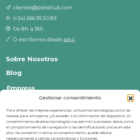
clientes@petsklub.com
(+34) 666.95.50.89
De 8h. a 18h.
O escríbenos desde
aquí
.
Sobre Nosotros
Blog
Empresa
Gestionar consentimiento
Política de privacidad
Para ofrecer las mejores experiencias, utilizamos tecnologías como las
Política de cookies
cookies para almacenar y/o acceder a la información del dispositivo. El
consentimiento de estas tecnologías nos permitirá procesar datos como
Política de devoluciones
el comportamiento de navegación o las identificaciones únicas en este
sitio. No consentir o retirar el consentimiento, puede afectar
Aviso legal
negativamente a ciertas características y funciones.