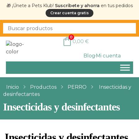
🎁 ¡Únete a Pets Klub!
Suscríbete y ahorra
en tus pedidos
Crear cuenta gratis
0
0,00
€
Blog
Mi cuenta
Inicio
Productos
PERRO
Insecticidas y
desinfectantes
Insecticidas y desinfectantes
Insecticidas y desinfectantes