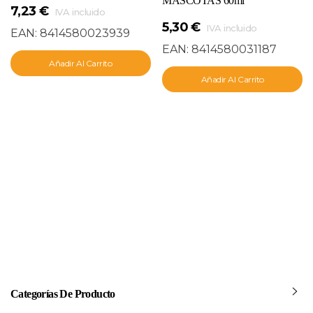
MASCOTAS 60ml
7,23
€
IVA incluido
5,30
€
IVA incluido
EAN:
8414580023939
EAN:
8414580031187
Añadir Al Carrito
Añadir Al Carrito
Categorías De Producto