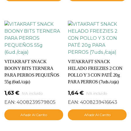
VITAKRAFT SNACK
VITAKRAFT SNACK
BOONY BITS TERNERA
HELADO FREEZIES 2 CON
PARA PERROS PEQUEÑOS
POLLO Y 3 CON PATÉ 20g
55g (6ud./caja)
PARA PERROS (7uds./caja)
1,63
€
1,64
€
IVA incluido
IVA incluido
EAN:
4008239579805
EAN:
4008239416643
Añadir Al Carrito
Añadir Al Carrito