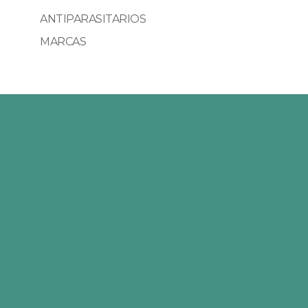
ANTIPARASITARIOS
MARCAS
Pets Klub es la tienda online en la que
puedes asesorarte y encontrar todo lo que
necesitas para el cuidado de tu mascota.