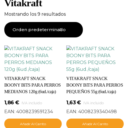
Vitakraft
Mostrando los 9 resultados
VITAKRAFT SNACK
VITAKRAFT SNACK
BOONY BITS PARA PERROS
BOONY BITS PARA PERROS
MEDIANOS 120g (6ud./caja)
PEQUEÑOS 55g (6ud./caja)
1,86
€
1,63
€
IVA incluido
IVA incluido
EAN:
4008239591234
EAN:
4008239340498
Añadir Al Carrito
Añadir Al Carrito