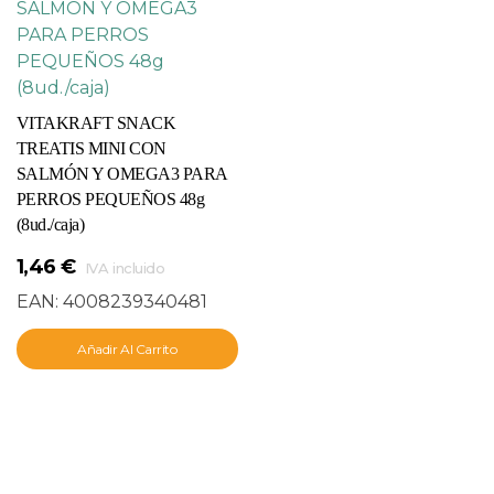
VITAKRAFT SNACK
TREATIS MINI CON
SALMÓN Y OMEGA3 PARA
PERROS PEQUEÑOS 48g
(8ud./caja)
1,46
€
IVA incluido
EAN:
4008239340481
Añadir Al Carrito