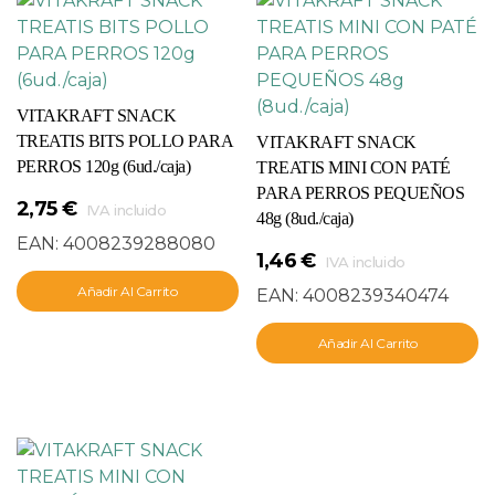
VITAKRAFT SNACK
TREATIS BITS POLLO PARA
VITAKRAFT SNACK
PERROS 120g (6ud./caja)
TREATIS MINI CON PATÉ
PARA PERROS PEQUEÑOS
2,75
€
IVA incluido
48g (8ud./caja)
EAN:
4008239288080
1,46
€
IVA incluido
Añadir Al Carrito
EAN:
4008239340474
Añadir Al Carrito