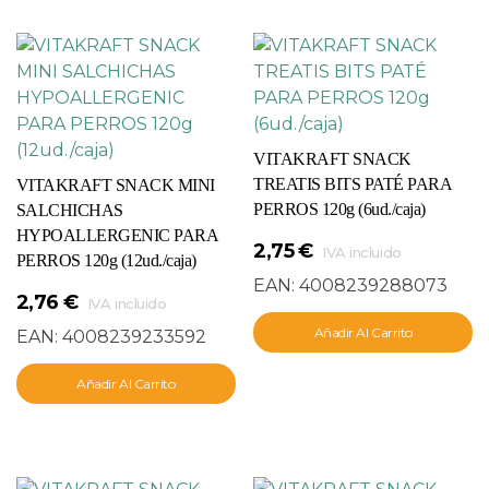
VITAKRAFT SNACK
TREATIS BITS PATÉ PARA
VITAKRAFT SNACK MINI
PERROS 120g (6ud./caja)
SALCHICHAS
HYPOALLERGENIC PARA
2,75
€
IVA incluido
PERROS 120g (12ud./caja)
EAN:
4008239288073
2,76
€
IVA incluido
Añadir Al Carrito
EAN:
4008239233592
Añadir Al Carrito