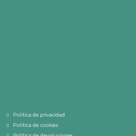
Contacto
clientes@petsklub.com
(+34) 666.95.50.89
De 8h. a 18h.
O escríbenos desde
aquí
.
Sobre Nosotros
Blog
Empresa
Política de privacidad
Política de cookies
Política de devoluciones