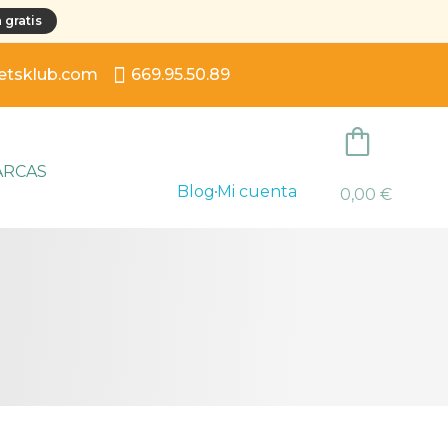
 gratis
etsklub.com
669.95.50.89
0
ARCAS
Blog
Mi cuenta
0,00
€