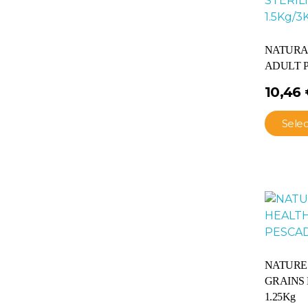
NATURAL
ADULT P
10,46
Sele
NATURE’
GRAINS
1.25Kg