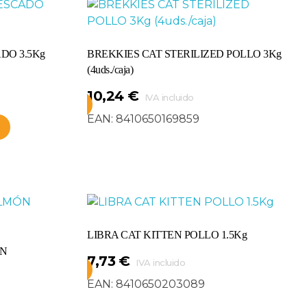
DO 3.5Kg
BREKKIES CAT STERILIZED POLLO 3Kg
(4uds./caja)
10,24
€
IVA incluido
Añadir Al Carrito
EAN:
8410650169859
LIBRA CAT KITTEN POLLO 1.5Kg
ÓN
7,73
€
IVA incluido
Añadir Al Carrito
EAN:
8410650203089