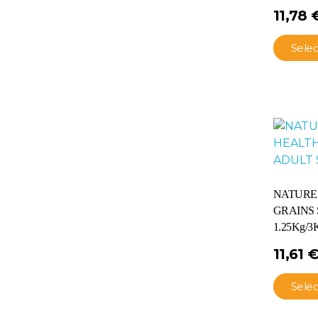
11,78
Sele
NATURE’
GRAINS
1.25Kg/3
11,61
Sele