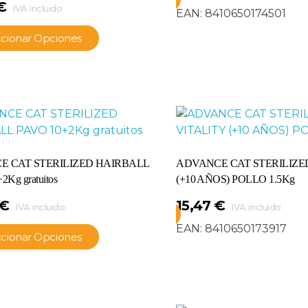
€
IVA incluido
EAN:
8410650174501
ccionar Opciones
E CAT STERILIZED HAIRBALL
ADVANCE CAT STERILIZE
Kg gratuitos
(+10 AÑOS) POLLO 1.5Kg
€
15,47
€
IVA incluido
IVA incluido
Añadir Al Carrito
EAN:
8410650173917
ccionar Opciones