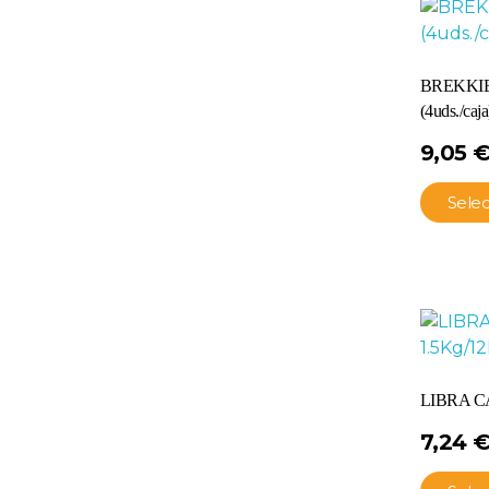
BREKKIE
(4uds./caja
9,05
Sele
LIBRA C
7,24