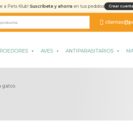
te a Pets Klub!
Suscríbete y ahorra
en tus pedidos
Crear cuenta
clientes@p
ROEDORES
AVES
ANTIPARASITARIOS
M
 gatos