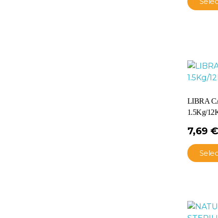
Sele
LIBRA C
1.5Kg/12
7,69
Sele