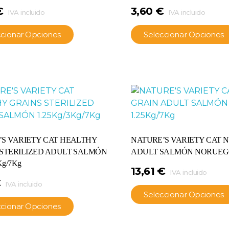
€
3,60
€
IVA incluido
IVA incluido
ccionar Opciones
Seleccionar Opciones
S VARIETY CAT HEALTHY
NATURE’S VARIETY CAT 
 STERILIZED ADULT SALMÓN
ADULT SALMÓN NORUEGO 
Kg/7Kg
13,61
€
IVA incluido
€
IVA incluido
Seleccionar Opciones
ccionar Opciones