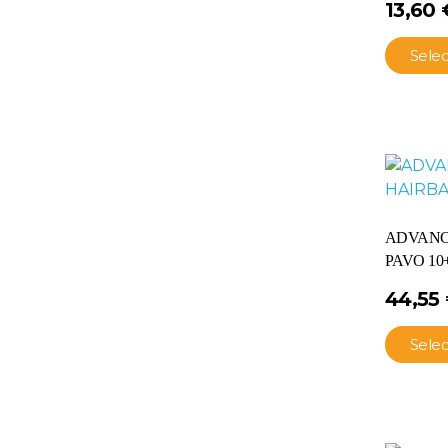
13,60
Sele
ADVANC
PAVO 10+2
44,55
Sele