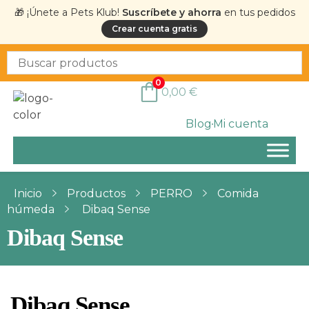
🎁 ¡Únete a Pets Klub!
Suscríbete y ahorra
en tus pedidos
Crear cuenta gratis
0
0,00
€
Blog
Mi cuenta
Inicio
Productos
PERRO
Comida
húmeda
Dibaq Sense
Dibaq Sense
Dibaq Sense