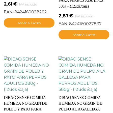
PARA PERROS ADULTOS
2,61
€
IVA incluido
380g – (12uds./caja)
EAN:
8424160028292
2,87
€
IVA incluido
Añadir Al Carrito
EAN:
8424160027837
Añadir Al Carrito
DIBAQ SENSE COMIDA
DIBAQ SENSE COMIDA
HÚMEDA NO GRAIN DE
HÚMEDA NO GRAIN DE
POLLO Y PATO PARA
PULPO A LA GALLEGA