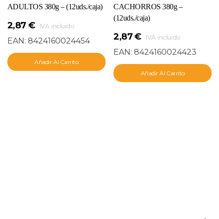
ADULTOS 380g – (12uds./caja)
CACHORROS 380g –
(12uds./caja)
2,87
€
IVA incluido
2,87
€
IVA incluido
EAN:
8424160024454
EAN:
8424160024423
Añadir Al Carrito
Añadir Al Carrito