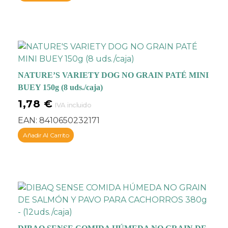
requerimientos
nutricionales naturales
de los perros y
fortalecer su sistema
inmunológico
,
evitando
alergias o problemas
NATURE’S VARIETY DOG NO GRAIN PATÉ MINI
digestivos
.
BUEY 150g (8 uds./caja)
1,78
€
IVA incluido
EAN:
8410650232171
Añadir Al Carrito