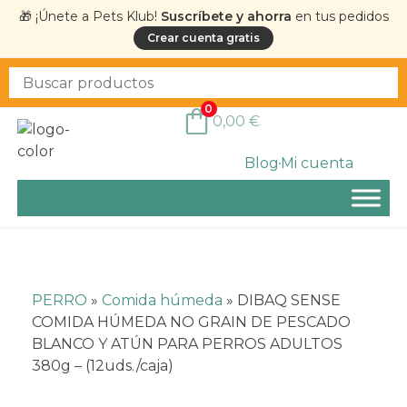
🎁 ¡Únete a Pets Klub!
Suscríbete y ahorra
en tus pedidos
Crear cuenta gratis
0
0,00
€
Blog
Mi cuenta
PERRO
»
Comida húmeda
»
DIBAQ SENSE
COMIDA HÚMEDA NO GRAIN DE PESCADO
BLANCO Y ATÚN PARA PERROS ADULTOS
380g – (12uds./caja)