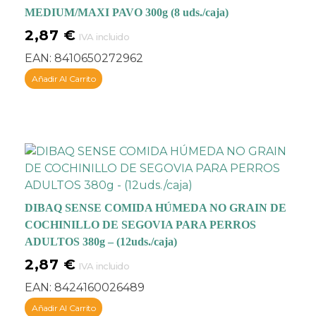
naturales
. Recetas
MEDIUM/MAXI PAVO 300g (8 uds./caja)
elaboradas con
carnes
2,87
€
frescas
(salmón,
IVA incluido
arenques, pollo, pato,
EAN:
8410650272962
pavo, etc.),
frutas y
Añadir Al Carrito
verduras frescas
(patatas, boniato,
pimientos, arándanos,
manzanas, mango, etc.)
protectores articulares
(condroitina y
glucosamina),
plantas
prebióticas
y
DIBAQ SENSE COMIDA HÚMEDA NO GRAIN DE
antioxidantes naturales
.
COCHINILLO DE SEGOVIA PARA PERROS
Todos los ingredientes
ADULTOS 380g – (12uds./caja)
son en origen aptos para
2,87
€
el
consumo humano y
IVA incluido
de primera calidad
y
EAN:
8424160026489
están elaboradas para
Añadir Al Carrito
respetar los