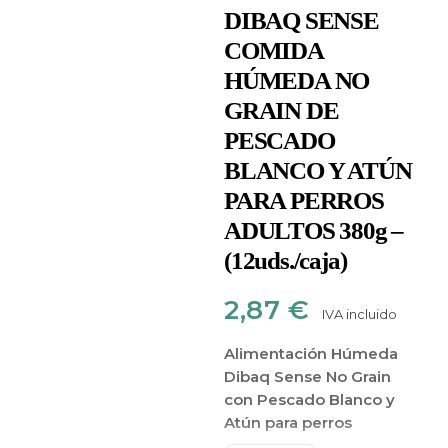
DIBAQ SENSE
COMIDA
HÚMEDA NO
GRAIN DE
PESCADO
BLANCO Y ATÚN
PARA PERROS
ADULTOS 380g –
(12uds./caja)
2,87
€
IVA incluido
Alimentación Húmeda
Dibaq Sense No Grain
con Pescado Blanco y
Atún para perros
adultos