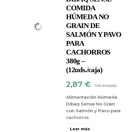
COMIDA
HÚMEDA NO
GRAIN DE
SALMÓN Y PAVO
PARA
CACHORROS
380g –
(12uds./caja)
2,87
€
IVA incluido
Alimentación Húmeda
Dibaq Sense No Grain
con Salmón y Pavo para
cachorros
Alimento
Leer más