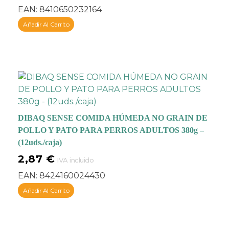
ingredientes 100%
EAN:
8410650232164
naturales
. Recetas
Añadir Al Carrito
elaboradas con
carnes
frescas
(salmón,
arenques, pollo, pato,
pavo, etc.),
frutas y
verduras frescas
(patatas, boniato,
pimientos, arándanos,
manzanas, mango, etc.)
DIBAQ SENSE COMIDA HÚMEDA NO GRAIN DE
protectores articulares
POLLO Y PATO PARA PERROS ADULTOS 380g –
(condroitina y
(12uds./caja)
glucosamina),
plantas
prebióticas
y
2,87
€
IVA incluido
antioxidantes naturales
.
EAN:
8424160024430
Todos los ingredientes
son en origen aptos para
Añadir Al Carrito
el
consumo humano y
de primera calidad
y
están elaboradas para