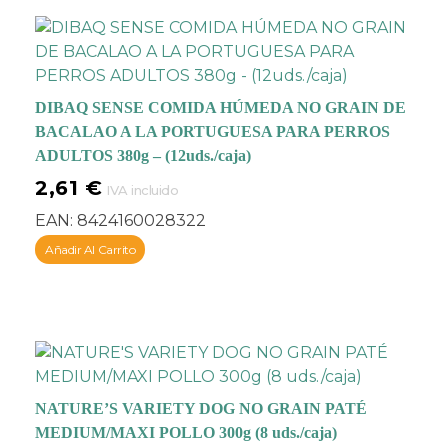
respetar los
requerimientos
nutricionales naturales
de los perros y
fortalecer su sistema
DIBAQ SENSE COMIDA HÚMEDA NO GRAIN DE
inmunológico
,
evitando
BACALAO A LA PORTUGUESA PARA PERROS
alergias o problemas
ADULTOS 380g – (12uds./caja)
digestivos
.
2,61
€
IVA incluido
EAN:
8424160028322
Añadir Al Carrito
NATURE’S VARIETY DOG NO GRAIN PATÉ
MEDIUM/MAXI POLLO 300g (8 uds./caja)