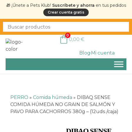
🎁 ¡Únete a Pets Klub!
Suscríbete y ahorra
en tus pedidos
Crear cuenta gratis
0
0,00
€
Blog
Mi cuenta
PERRO
»
Comida húmeda
»
DIBAQ SENSE
COMIDA HÚMEDA NO GRAIN DE SALMÓN Y
PAVO PARA CACHORROS 380g – (12uds./caja)
DIBAQ SENSE