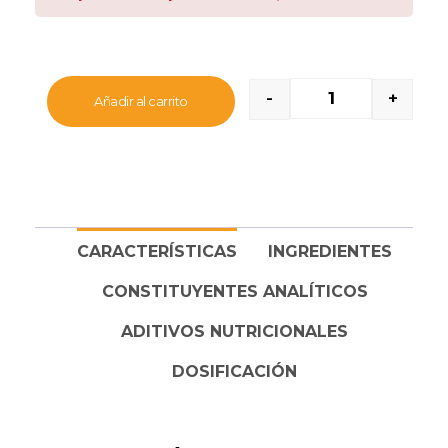
vapor
a temperatura óptima en sus propios jugos
para preservar mejor los nutrientes.
Indicado para perros de
tamaño pequeño (1-
10Kg)
.
-
+
Añadir al carrito
-Cada pack contiene 4 sobres de 150g:
2 sobres de Buey
1 sobre de Pollo
1 sobre de Pavo
CARACTERÍSTICAS
INGREDIENTES
CONSTITUYENTES ANALÍTICOS
ADITIVOS NUTRICIONALES
DOSIFICACIÓN