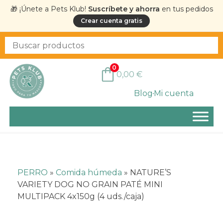
🎁 ¡Únete a Pets Klub!
Suscríbete y ahorra
en tus pedidos
Crear cuenta gratis
0
0,00
€
Blog
Mi cuenta
PERRO
»
Comida húmeda
»
NATURE’S
VARIETY DOG NO GRAIN PATÉ MINI
MULTIPACK 4x150g (4 uds./caja)