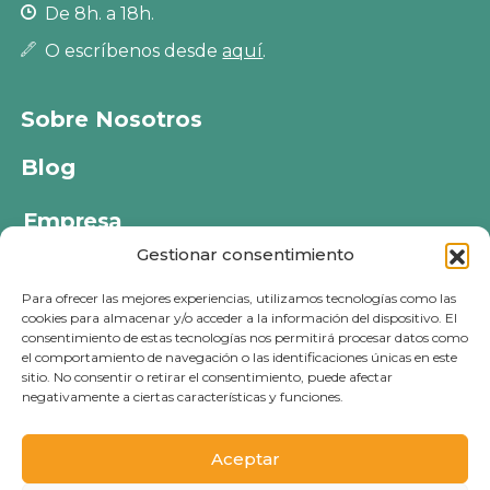
De 8h. a 18h.
O escríbenos desde
aquí
.
Sobre Nosotros
Blog
Empresa
Gestionar consentimiento
Política de privacidad
Para ofrecer las mejores experiencias, utilizamos tecnologías como las
Política de cookies
cookies para almacenar y/o acceder a la información del dispositivo. El
consentimiento de estas tecnologías nos permitirá procesar datos como
Política de devoluciones
el comportamiento de navegación o las identificaciones únicas en este
sitio. No consentir o retirar el consentimiento, puede afectar
Aviso legal
negativamente a ciertas características y funciones.
Aceptar
© 2026 - PETS KLUB - Todos los derechos reservados