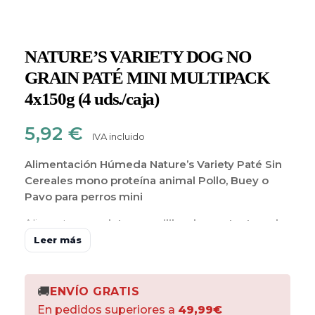
NATURE’S VARIETY DOG NO
GRAIN PATÉ MINI MULTIPACK
4x150g (4 uds./caja)
5,92
€
IVA incluido
Alimentación Húmeda Nature’s Variety Paté Sin
Cereales mono proteína animal Pollo, Buey o
Pavo para perros mini
Alimento
completo y equilibrado
con
textura de
paté
elaborado con
ingredientes naturales y
Leer más
frutas y verduras.
Formulado con
mono-proteína
animal de pollo,
buey o pavo de alta calidad
como ingrediente principal y un
66% de los
🚚
ENVÍO GRATIS
ingredientes de origen animal
. Está
cocido al
En pedidos superiores a
49,99€