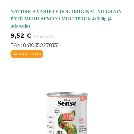
NATURE’S VARIETY DOG ORIGINAL NO GRAIN
PATÉ MEDIUM/MAXI MULTIPACK 4x300g (4
uds./caja)
9,52
€
IVA incluido
EAN:
8410650278131
Añadir Al Carrito