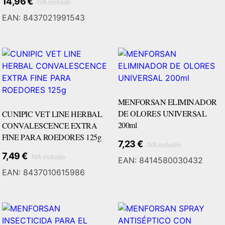
14,96
€
IVA incluido
EAN:
8437021991543
MENFORSAN ELIMINADOR
DE OLORES UNIVERSAL
CUNIPIC VET LINE HERBAL
200ml
CONVALESCENCE EXTRA
FINE PARA ROEDORES 125g
7,23
€
IVA incluido
Añadir Al Carrito
7,49
€
IVA incluido
EAN:
8414580030432
EAN:
8437010615986