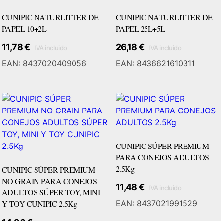
CUNIPIC NATURLITTER DE
CUNIPIC NATURLITTER DE
PAPEL 10+2L
PAPEL 25L+5L
11,78
€
26,18
€
IVA incluido
IVA incluido
Añadir Al Carrito
EAN:
8437020409056
EAN:
8436621610311
CUNIPIC SÚPER PREMIUM
PARA CONEJOS ADULTOS
2.5Kg
CUNIPIC SÚPER PREMIUM
NO GRAIN PARA CONEJOS
11,48
€
IVA incluido
ADULTOS SÚPER TOY, MINI
Añadir Al Carrito
Y TOY CUNIPIC 2.5Kg
EAN:
8437021991529