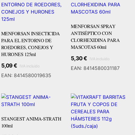
MENFORSAN SPRAY
ANTISÉPTICO CON
MENFORSAN INSECTICIDA
CLORHEXIDINA PARA
PARA EL ENTORNO DE
MASCOTAS 60ml
ROEDORES, CONEJOS Y
HURONES 125ml
5,30
€
IVA incluido
Añadir Al Carrito
5,09
€
IVA incluido
EAN:
8414580031187
EAN:
8414580019635
STANGEST ANIMA-STRATH
100ml