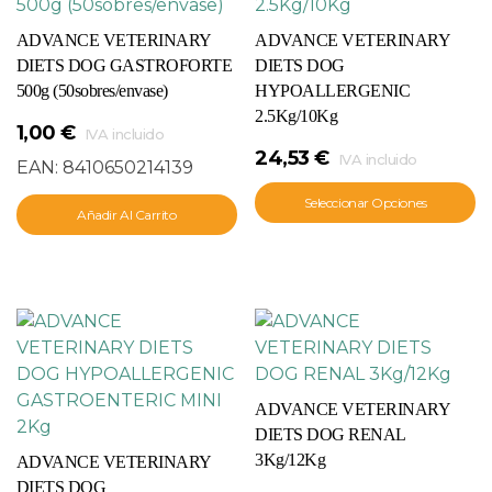
ADVANCE VETERINARY
ADVANCE VETERINARY
DIETS DOG GASTROFORTE
DIETS DOG
500g (50sobres/envase)
HYPOALLERGENIC
2.5Kg/10Kg
1,00
€
IVA incluido
24,53
€
IVA incluido
EAN:
8410650214139
Seleccionar Opciones
Añadir Al Carrito
ADVANCE VETERINARY
DIETS DOG RENAL
3Kg/12Kg
ADVANCE VETERINARY
DIETS DOG