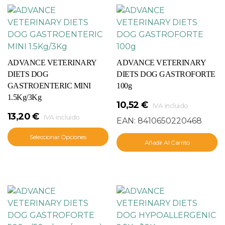
ADVANCE VETERINARY
ADVANCE VETERINARY
DIETS DOG
DIETS DOG GASTROFORTE
GASTROENTERIC MINI
100g
1.5Kg/3Kg
10,52
€
IVA incluido
13,20
€
IVA incluido
EAN:
8410650220468
Seleccionar Opciones
Añadir Al Carrito