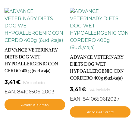
ADVANCE VETERINARY
DIETS DOG WET
ADVANCE VETERINARY
HYPOALLERGENIC CON
DIETS DOG WET
CERDO 400g (6ud./caja)
HYPOALLERGENIC CON
CORDERO 400g (6ud./caja)
3,41
€
IVA incluido
3,41
€
IVA incluido
EAN:
8410650612003
EAN:
8410650612027
Añadir Al Carrito
Añadir Al Carrito