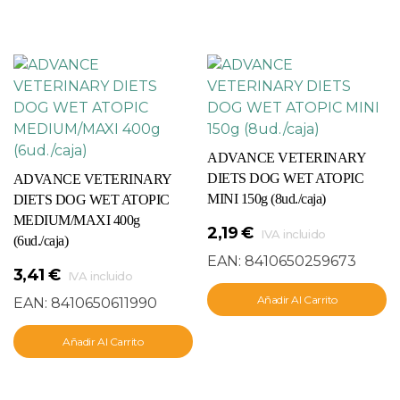
ADVANCE VETERINARY
DIETS DOG WET ATOPIC
ADVANCE VETERINARY
MINI 150g (8ud./caja)
DIETS DOG WET ATOPIC
MEDIUM/MAXI 400g
2,19
€
IVA incluido
(6ud./caja)
EAN:
8410650259673
3,41
€
IVA incluido
Añadir Al Carrito
EAN:
8410650611990
Añadir Al Carrito