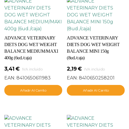
ADVANCE VETERINARY
ADVANCE VETERINARY
DIETS DOG WET WEIGHT
DIETS DOG WET WEIGHT
BALANCE MEDIUM/MAXI
BALANCE MINI 150g
400g (6ud./caja)
(8ud./caja)
3,41
€
2,19
€
IVA incluido
IVA incluido
EAN:
8410650611983
EAN:
8410650258201
Añadir Al Carrito
Añadir Al Carrito