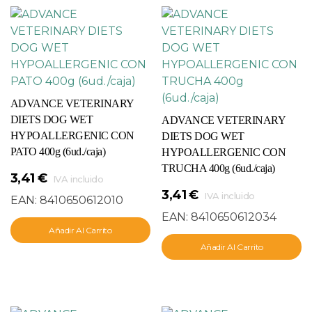
ADVANCE VETERINARY
DIETS DOG WET
ADVANCE VETERINARY
HYPOALLERGENIC CON
DIETS DOG WET
PATO 400g (6ud./caja)
HYPOALLERGENIC CON
TRUCHA 400g (6ud./caja)
3,41
€
IVA incluido
3,41
€
IVA incluido
EAN:
8410650612010
EAN:
8410650612034
Añadir Al Carrito
Añadir Al Carrito