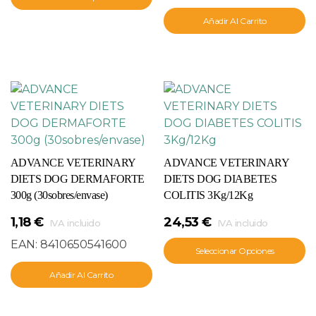
Añadir Al Carrito
ADVANCE VETERINARY
ADVANCE VETERINARY
DIETS DOG DERMAFORTE
DIETS DOG DIABETES
300g (30sobres/envase)
COLITIS 3Kg/12Kg
1,18
€
24,53
€
IVA incluido
IVA incluido
EAN:
8410650541600
Seleccionar Opciones
Añadir Al Carrito