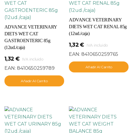
ADVANCE VETERINARY
DIETS WET CAT RENAL 85g
ADVANCE VETERINARY
(12ud./caja)
DIETS WET CAT
GASTROENTERIC 85g
1,32
€
IVA incluido
(12ud./caja)
EAN:
8410650259765
1,32
€
IVA incluido
Añadir Al Carrito
EAN:
8410650259789
Añadir Al Carrito