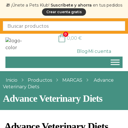
🎁 ¡Únete a Pets Klub!
Suscríbete y ahorra
en tus pedidos
Crear cuenta gratis
0
0,00
€
Blog
Mi cuenta
Inicio
Productos
MARCAS
Advance
Veterinary Diets
Advance Veterinary Diets
Advance Veterinary Diets