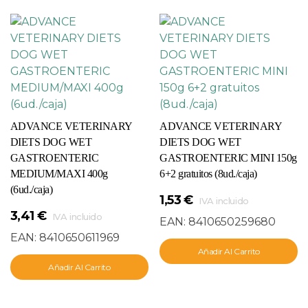
ADVANCE VETERINARY
ADVANCE VETERINARY
DIETS DOG WET
DIETS DOG WET
GASTROENTERIC
GASTROENTERIC MINI 150g
MEDIUM/MAXI 400g
6+2 gratuitos (8ud./caja)
(6ud./caja)
1,53
€
IVA incluido
3,41
€
IVA incluido
EAN:
8410650259680
EAN:
8410650611969
Añadir Al Carrito
Añadir Al Carrito