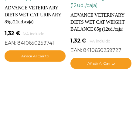
ADVANCE VETERINARY
DIETS WET CAT URINARY
ADVANCE VETERINARY
85g (12ud./caja)
DIETS WET CAT WEIGHT
BALANCE 85g (12ud./caja)
1,32
€
IVA incluido
1,32
€
IVA incluido
EAN:
8410650259741
EAN:
8410650259727
Añadir Al Carrito
Añadir Al Carrito