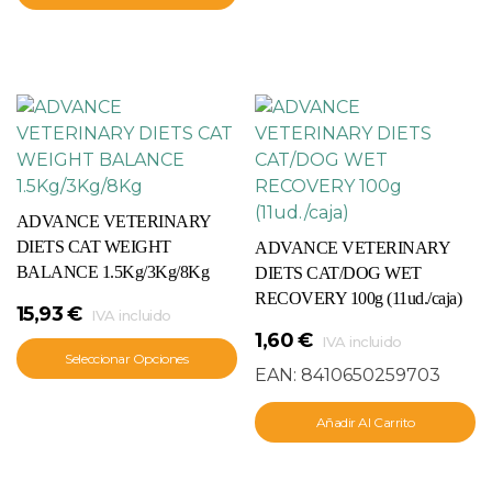
ADVANCE VETERINARY
DIETS CAT WEIGHT
ADVANCE VETERINARY
BALANCE 1.5Kg/3Kg/8Kg
DIETS CAT/DOG WET
RECOVERY 100g (11ud./caja)
15,93
€
IVA incluido
1,60
€
IVA incluido
Seleccionar Opciones
EAN:
8410650259703
Añadir Al Carrito