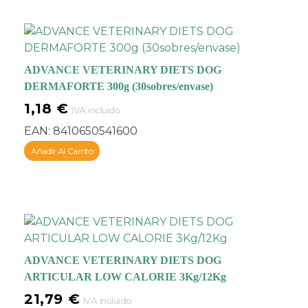
Dieta de eliminación
para test alimentarios.
Insuficiencia
ADVANCE VETERINARY DIETS DOG
pancreática exocrina.
DERMAFORTE 300g (30sobres/envase)
Dermatits asociadas
1,18
€
IVA incluido
con alergias
EAN:
8410650541600
alimentarias.
Añadir Al Carrito
Enfermedad
inflamatoria intestinal.
Gastroenterits
asociadas con alergias
alimentarias.
ADVANCE VETERINARY DIETS DOG
Enteropatía por
ARTICULAR LOW CALORIE 3Kg/12Kg
pérdida de proteínas.
21,79
€
IVA incluido
Linfagectasia.