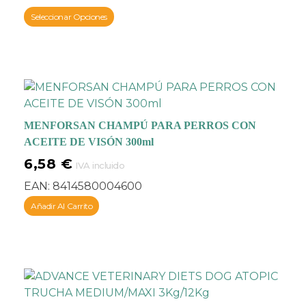
Seleccionar Opciones
Mala absorción.
Hiperlipidemia.
Gastritis
Contraindicaciones:
No
se han descrito.
MENFORSAN CHAMPÚ PARA PERROS CON
ACEITE DE VISÓN 300ml
6,58
€
IVA incluido
EAN:
8414580004600
Añadir Al Carrito