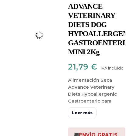
ADVANCE
VETERINARY
DIETS DOG
HYPOALLERGENIC
GASTROENTERIC
MINI 2Kg
21,79
€
IVA incluido
Alimentación Seca
Advance Veterinary
Diets Hypoallergenic
Gastroenteric para
perros adultos de
Leer más
tamaño mini que
padecen alergias
alimentarias
🚚
ENVÍO GRATIS