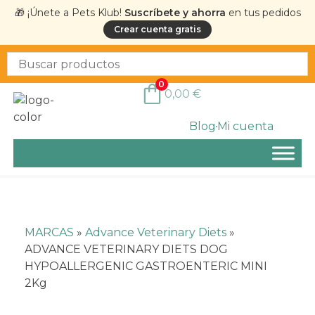
🎁 ¡Únete a Pets Klub!
Suscríbete y ahorra
en tus pedidos
Crear cuenta gratis
0
0,00
€
Blog
Mi cuenta
MARCAS
»
Advance Veterinary Diets
»
ADVANCE VETERINARY DIETS DOG
HYPOALLERGENIC GASTROENTERIC MINI
2Kg