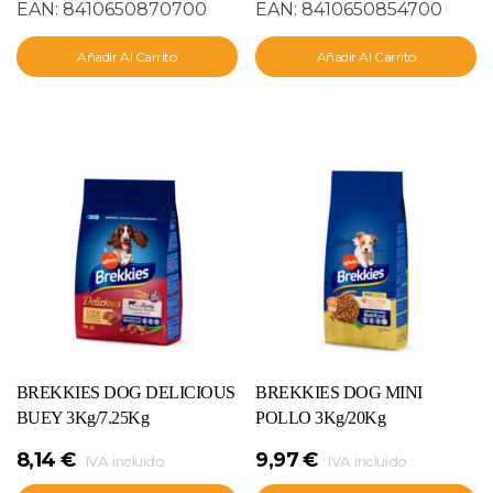
EAN:
8410650870700
EAN:
8410650854700
Añadir Al Carrito
Añadir Al Carrito
BREKKIES DOG DELICIOUS
BREKKIES DOG MINI
BUEY 3Kg/7.25Kg
POLLO 3Kg/20Kg
8,14
€
9,97
€
IVA incluido
IVA incluido