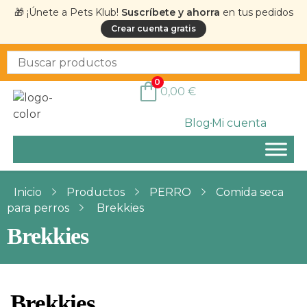
🎁 ¡Únete a Pets Klub!
Suscríbete y ahorra
en tus pedidos
Crear cuenta gratis
0
0,00
€
Blog
Mi cuenta
Inicio
Productos
PERRO
Comida seca
para perros
Brekkies
Brekkies
Brekkies