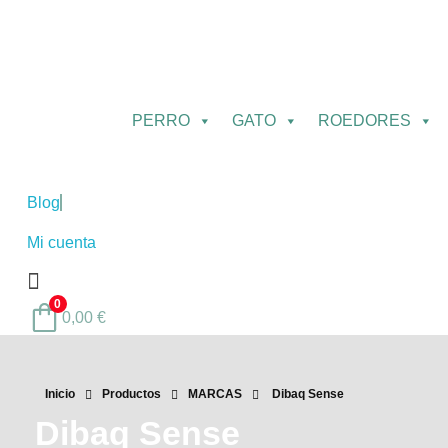
PERRO
GATO
ROEDORES
Blog
Mi cuenta
0
0,00
€
Inicio
Productos
MARCAS
Dibaq Sense
Dibaq Sense