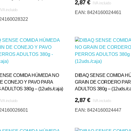
2,87
€
IVA incluido
Añadir Al Carrito
IVA incluido
EAN:
8424160024461
24160028322
SENSE COMIDA HÚMEDA NO
DIBAQ SENSE COMIDA H
DE CONEJO Y PAVO PARA
GRAIN DE CORDERO PA
ADULTOS 380g – (12uds./caja)
ADULTOS 380g – (12uds./ca
2,87
€
IVA incluido
IVA incluido
Añadir Al Carrito
24160026601
EAN:
8424160024447