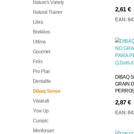
Nature's Variety
2,61
€
Natural Trainer
Añadir Al Carrito
EAN:
84
Libra
Brekkies
Ultima
Gourmet
Felix
Pro Plan
DIBAQ 
Dentalife
GRAIN 
PERROS 
Dibaq Sense
Vitakraft
2,87
€
Añadir Al Carrito
Yow Up
EAN:
84
Cunipic
Menforsan