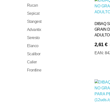
Rucan
Sepicat
Stangest
DIBAQ 
GRAIN 
Advantix
ADULTOS 
Seresto
2,61
€
Elanco
Añadir Al Carrito
EAN:
84
Scalibor
Calier
Frontline