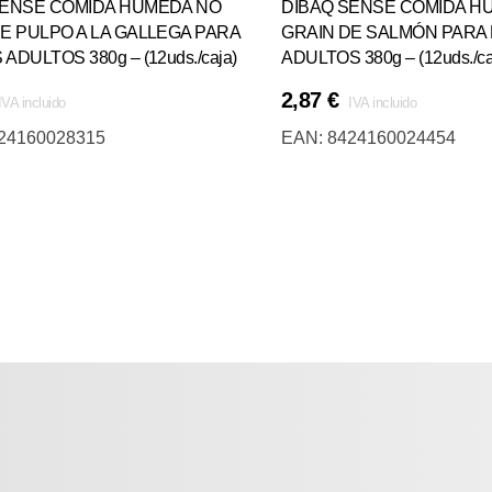
SENSE COMIDA HÚMEDA NO
DIBAQ SENSE COMIDA H
E PULPO A LA GALLEGA PARA
GRAIN DE SALMÓN PARA
ADULTOS 380g – (12uds./caja)
ADULTOS 380g – (12uds./ca
2,87
€
IVA incluido
IVA incluido
Añadir Al Carrito
24160028315
EAN:
8424160024454