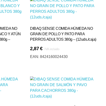
ÚMEDA NO
DIBAQ SENSE COMIDA HÚMEDA NO
NCO Y ATÚN
GRAIN DE POLLO Y PATO PARA
80g –
PERROS ADULTOS 380g – (12uds./caja)
2,87
€
IVA incluido
Añadir Al Carrito
EAN:
8424160024430