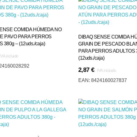
SENSE COMIDA HÚMEDA NO
DE PAVO PARA PERROS
DIBAQ SENSE COMIDA H
380g – (12uds./caja)
GRAIN DE PESCADO BLA
PARA PERROS ADULTOS 3
IVA incluido
(12uds./caja)
24160028292
2,87
€
IVA incluido
Añadir Al Carrito
EAN:
8424160027837