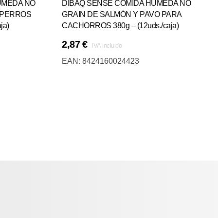
ÚMEDA NO
DIBAQ SENSE COMIDA HÚMEDA NO
 PERROS
GRAIN DE SALMÓN Y PAVO PARA
ja)
CACHORROS 380g – (12uds./caja)
2,87
€
IVA incluido
Añadir Al Carrito
EAN:
8424160024423