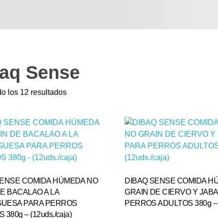
aq Sense
o los 12 resultados
SENSE COMIDA HÚMEDA NO
DIBAQ SENSE COMIDA H
E BACALAO A LA
GRAIN DE CIERVO Y JABA
UESA PARA PERROS
PERROS ADULTOS 380g – (1
380g – (12uds./caja)