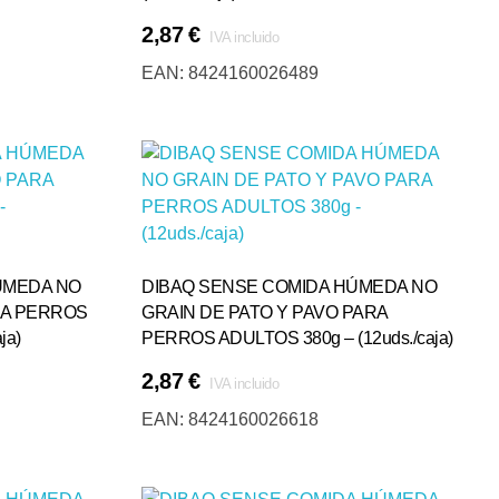
2,87
€
IVA incluido
Añadir Al Carrito
EAN:
8424160026489
ÚMEDA NO
DIBAQ SENSE COMIDA HÚMEDA NO
RA PERROS
GRAIN DE PATO Y PAVO PARA
ja)
PERROS ADULTOS 380g – (12uds./caja)
2,87
€
IVA incluido
Añadir Al Carrito
EAN:
8424160026618