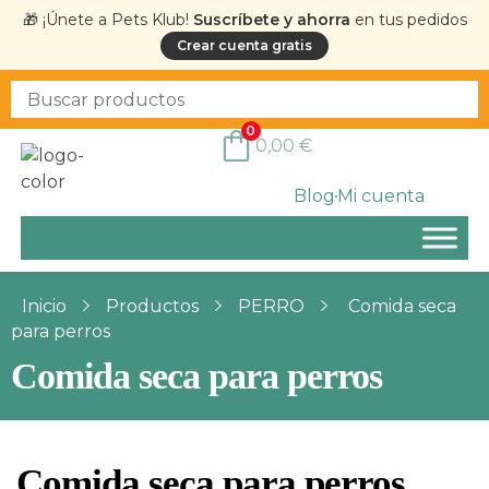
🎁 ¡Únete a Pets Klub!
Suscríbete y ahorra
en tus pedidos
Crear cuenta gratis
0
0,00
€
Blog
Mi cuenta
Inicio
Productos
PERRO
Comida seca
para perros
Comida seca para perros
Comida seca para perros