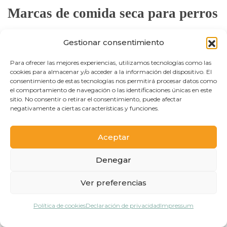
Marcas de comida seca para perros
en PetsKlub
Gestionar consentimiento
Para ofrecer las mejores experiencias, utilizamos tecnologías como las
Trabajamos con marcas contrastadas como
cookies para almacenar y/o acceder a la información del dispositivo. El
Advance, una de las más recomendadas, junto a
consentimiento de estas tecnologías nos permitirá procesar datos como
Nature’s Variety, Natural Trainer, Libra, Brekkies y
el comportamiento de navegación o las identificaciones únicas en este
sitio. No consentir o retirar el consentimiento, puede afectar
Ultima. Así puedes elegir entre alimentación de
negativamente a ciertas características y funciones.
gama alta, recetas naturales o opciones con una
excelente relación calidad-precio. Para completar
su dieta, puedes sumar
complementos alimenticios
Aceptar
o premiar a tu perro con
snacks para perros
.
Denegar
Compra tu comida seca para
Ver preferencias
0
perros con envío gratis
Política de cookies
Declaración de privacidad
Impressum
Recibe el pienso de tu perro cómodamente en casa