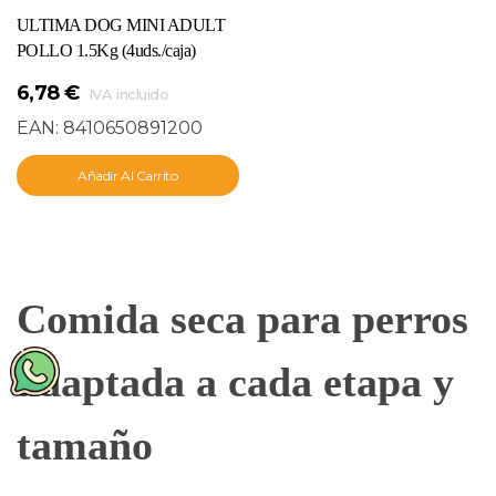
ULTIMA DOG MINI ADULT
POLLO 1.5Kg (4uds./caja)
6,78
€
IVA incluido
EAN:
8410650891200
Añadir Al Carrito
Comida seca para perros
adaptada a cada etapa y
tamaño