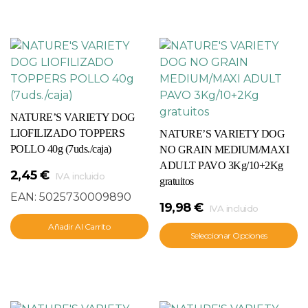
NATURE’S VARIETY DOG
LIOFILIZADO TOPPERS
NATURE’S VARIETY DOG
POLLO 40g (7uds./caja)
NO GRAIN MEDIUM/MAXI
ADULT PAVO 3Kg/10+2Kg
2,45
€
IVA incluido
gratuitos
EAN:
5025730009890
19,98
€
IVA incluido
Añadir Al Carrito
Seleccionar Opciones