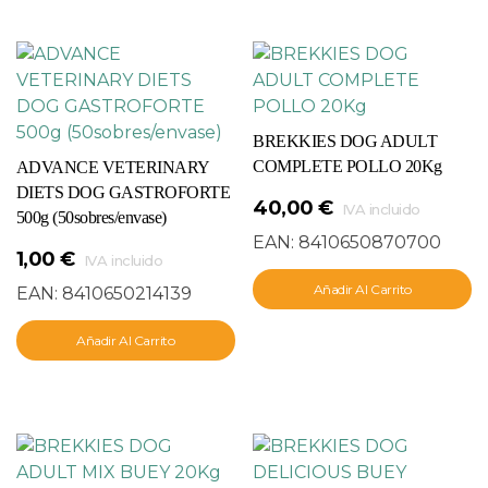
BREKKIES DOG ADULT
COMPLETE POLLO 20Kg
ADVANCE VETERINARY
DIETS DOG GASTROFORTE
40,00
€
IVA incluido
500g (50sobres/envase)
EAN:
8410650870700
1,00
€
IVA incluido
Añadir Al Carrito
EAN:
8410650214139
Añadir Al Carrito