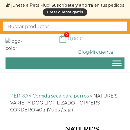
🎁 ¡Únete a Pets Klub!
Suscríbete y ahorra
en tus pedidos
Crear cuenta gratis
0
0,00
€
Blog
Mi cuenta
PERRO
»
Comida seca para perros
»
NATURE’S
VARIETY DOG LIOFILIZADO TOPPERS
CORDERO 40g (7uds./caja)
NATURE’S