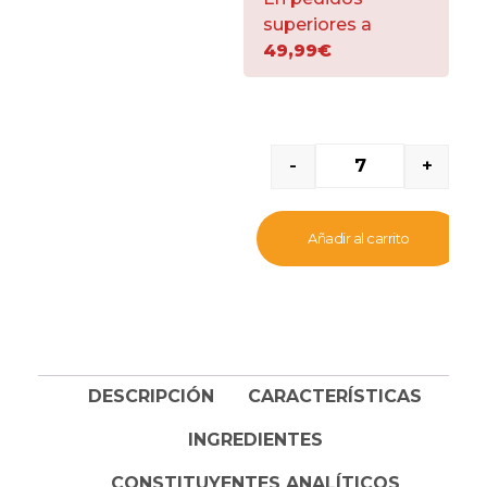
liofilizados y
superiores a
monoprotéicos, ofrecen
49,99€
vitaminas y minerales, de
fácil digestión y delicioso
sabor, ideal para
mezclar con el pienso.
-
+
Añadir al carrito
DESCRIPCIÓN
CARACTERÍSTICAS
INGREDIENTES
CONSTITUYENTES ANALÍTICOS