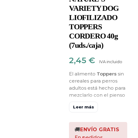
VARIETY DOG
LIOFILIZADO
TOPPERS
CORDERO 40g
(7uds./caja)
2,45
€
IVA incluido
El alimento
Toppers
sin
cereales para perros
adultos está hecho para
mezclarlo con el pienso
y añadir un plus de
Leer más
nutrición diaria.
Toppers de Cordero
para perros adultos de
🚚
ENVÍO GRATIS
todas las razas, son
En pedidos