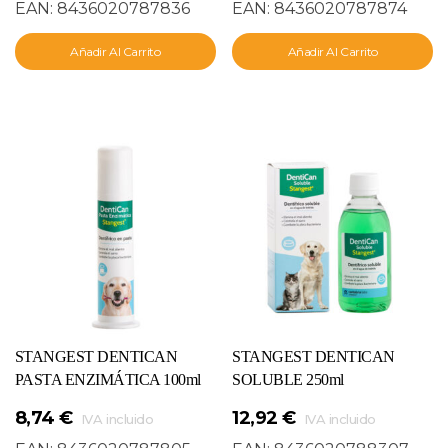
EAN:
8436020787836
EAN:
8436020787874
Añadir Al Carrito
Añadir Al Carrito
STANGEST DENTICAN
STANGEST DENTICAN
PASTA ENZIMÁTICA 100ml
SOLUBLE 250ml
8,74
€
12,92
€
IVA incluido
IVA incluido