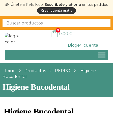
🎁 ¡Únete a Pets Klub!
Suscríbete y ahorra
en tus pedidos
Crear cuenta gratis
0
0,00
€
Blog
Mi cuenta
Inicio
Productos
PERRO
Higiene
Bucodental
Higiene Bucodental
Higiene Bucodental