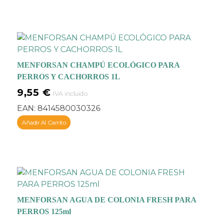
trabajo del cuidador
.
Ayuda a tu perro a
prevenir la acumulación
de placa y sarro que
causa el mal aliento y
puede derivar en
MENFORSAN CHAMPÚ ECOLÓGICO PARA
inflamaciones,
PERROS Y CACHORROS 1L
enfermedades o incluso
9,55
€
IVA incluido
caída de los dientes.
EAN:
8414580030326
Añadir Al Carrito
MENFORSAN AGUA DE COLONIA FRESH PARA
PERROS 125ml