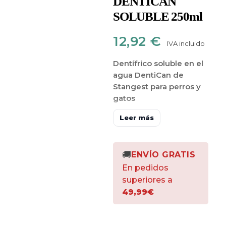
DENTICAN
SOLUBLE 250ml
12,92
€
IVA incluido
Dentífrico soluble en el
agua DentiCan de
Stangest para perros y
gatos
Es un
dentífrico para
Leer más
perros y gatos
que te
ayudará a
mantener la
higiene bucodental de
🚚
ENVÍO GRATIS
tu perro o gato
sin
En pedidos
esfuerzo
. Olvídate de
superiores a
cepillos y pastas de
49,99€
dientes, se trata de un
producto que se
disuelve cómodamente