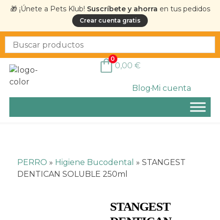
🎁 ¡Únete a Pets Klub!
Suscríbete y ahorra
en tus pedidos
Crear cuenta gratis
0
0,00
€
Blog
Mi cuenta
PERRO
»
Higiene Bucodental
»
STANGEST
DENTICAN SOLUBLE 250ml
STANGEST