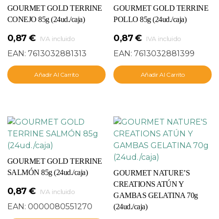
GOURMET GOLD TERRINE
GOURMET GOLD TERRINE
CONEJO 85g (24ud./caja)
POLLO 85g (24ud./caja)
0,87
€
0,87
€
IVA incluido
IVA incluido
EAN:
7613032881313
EAN:
7613032881399
Añadir Al Carrito
Añadir Al Carrito
GOURMET GOLD TERRINE
SALMÓN 85g (24ud./caja)
GOURMET NATURE’S
CREATIONS ATÚN Y
0,87
€
IVA incluido
GAMBAS GELATINA 70g
EAN:
0000080551270
(24ud./caja)