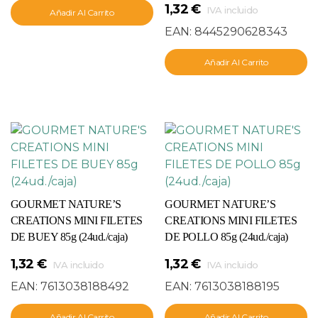
1,32
€
IVA incluido
Añadir Al Carrito
EAN:
8445290628343
Añadir Al Carrito
GOURMET NATURE’S
GOURMET NATURE’S
CREATIONS MINI FILETES
CREATIONS MINI FILETES
DE BUEY 85g (24ud./caja)
DE POLLO 85g (24ud./caja)
1,32
€
1,32
€
IVA incluido
IVA incluido
EAN:
7613038188492
EAN:
7613038188195
Añadir Al Carrito
Añadir Al Carrito