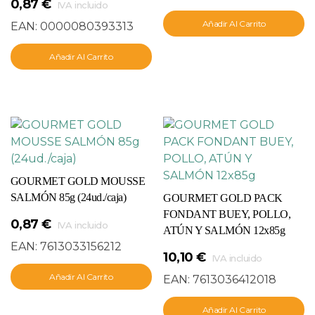
0,87
€
IVA incluido
Añadir Al Carrito
EAN:
0000080393313
Añadir Al Carrito
GOURMET GOLD MOUSSE
SALMÓN 85g (24ud./caja)
GOURMET GOLD PACK
FONDANT BUEY, POLLO,
0,87
€
IVA incluido
ATÚN Y SALMÓN 12x85g
EAN:
7613033156212
10,10
€
IVA incluido
Añadir Al Carrito
EAN:
7613036412018
Añadir Al Carrito