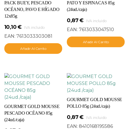
PACK BUEY, PESCADO
PATO Y ESPINACAS 85g
OCÉANO, PAVO E HÍGADO
(24ud./caja)
12x85g
0,87
€
IVA incluido
10,10
€
IVA incluido
EAN:
7613033047510
EAN:
7613033303081
Añadir Al Carrito
Añadir Al Carrito
GOURMET GOLD MOUSSE
POLLO 85g (24ud./caja)
GOURMET GOLD MOUSSE
PESCADO OCÉANO 85g
0,87
€
IVA incluido
(24ud./caja)
EAN:
8410168195586