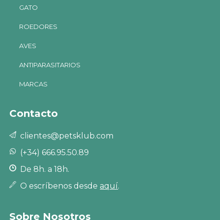
GATO
ROEDORES
AVES
ANTIPARASITARIOS
MARCAS
Contacto
clientes@petsklub.com
(+34) 666.95.50.89
De 8h. a 18h.
O escríbenos desde
aquí
.
Sobre Nosotros