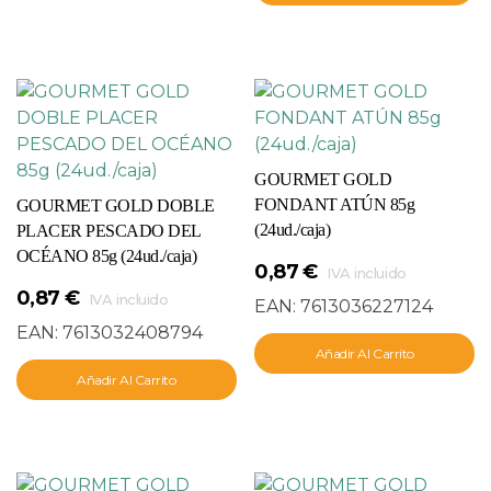
GOURMET GOLD
FONDANT ATÚN 85g
GOURMET GOLD DOBLE
(24ud./caja)
PLACER PESCADO DEL
OCÉANO 85g (24ud./caja)
0,87
€
IVA incluido
0,87
€
IVA incluido
EAN:
7613036227124
EAN:
7613032408794
Añadir Al Carrito
Añadir Al Carrito