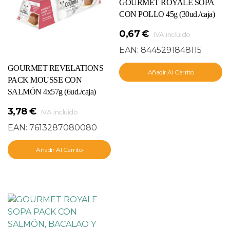
GOURMET ROYALE SOPA
CON POLLO 45g (30ud./caja)
0,67
€
IVA incluido
EAN:
8445291848115
GOURMET REVELATIONS
Añadir Al Carrito
PACK MOUSSE CON
SALMÓN 4x57g (6ud./caja)
3,78
€
IVA incluido
EAN:
7613287080080
Añadir Al Carrito