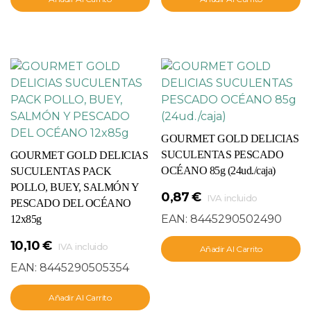
GOURMET GOLD DELICIAS
SUCULENTAS PESCADO
GOURMET GOLD DELICIAS
OCÉANO 85g (24ud./caja)
SUCULENTAS PACK
POLLO, BUEY, SALMÓN Y
0,87
€
IVA incluido
PESCADO DEL OCÉANO
EAN:
8445290502490
12x85g
10,10
€
IVA incluido
Añadir Al Carrito
EAN:
8445290505354
Añadir Al Carrito