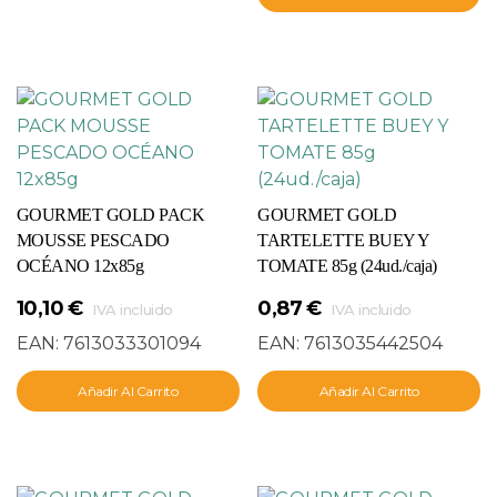
GOURMET GOLD PACK
GOURMET GOLD
MOUSSE PESCADO
TARTELETTE BUEY Y
OCÉANO 12x85g
TOMATE 85g (24ud./caja)
10,10
€
0,87
€
IVA incluido
IVA incluido
EAN:
7613033301094
EAN:
7613035442504
Añadir Al Carrito
Añadir Al Carrito