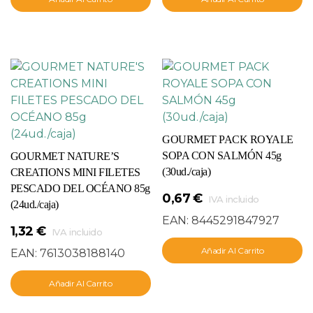
GOURMET PACK ROYALE
SOPA CON SALMÓN 45g
GOURMET NATURE’S
(30ud./caja)
CREATIONS MINI FILETES
PESCADO DEL OCÉANO 85g
0,67
€
IVA incluido
(24ud./caja)
EAN:
8445291847927
1,32
€
IVA incluido
Añadir Al Carrito
EAN:
7613038188140
Añadir Al Carrito