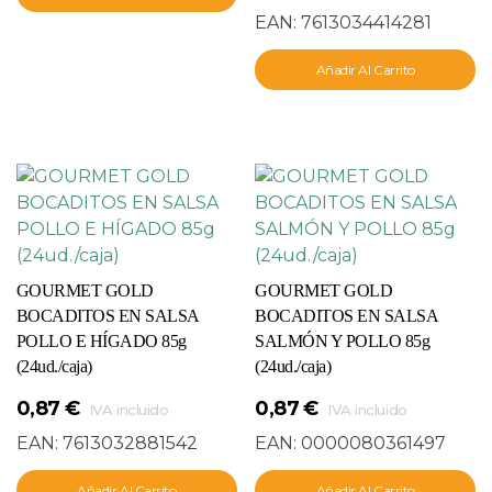
EAN:
7613034414281
Añadir Al Carrito
GOURMET GOLD
GOURMET GOLD
BOCADITOS EN SALSA
BOCADITOS EN SALSA
POLLO E HÍGADO 85g
SALMÓN Y POLLO 85g
(24ud./caja)
(24ud./caja)
0,87
€
0,87
€
IVA incluido
IVA incluido
EAN:
7613032881542
EAN:
0000080361497
Añadir Al Carrito
Añadir Al Carrito