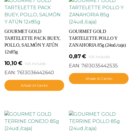
GOURMET GOLD
GOURMET GOLD
TARTELETTE PACK BUEY,
TARTELETTE POLLO Y
POLLO, SALMÓN Y ATÚN
ZANAHORIA 85g (24ud./caja)
12x85g
0,87
€
IVA incluido
10,10
€
IVA incluido
EAN:
7613035442535
EAN:
7613036442640
Añadir Al Carrito
Añadir Al Carrito