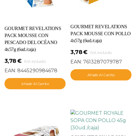
GOURMET REVELATIONS
GOURMET REVELATIONS
PACK MOUSSE CON POLLO
PACK MOUSSE CON
4x57g (6ud./caja)
PESCADO DEL OCÉANO
4x57g (6ud./caja)
3,78
€
IVA incluido
3,78
€
EAN:
7613287079787
IVA incluido
EAN:
8445290984678
Añadir Al Carrito
Añadir Al Carrito