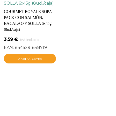
GOURMET ROYALE SOPA
PACK CON SALMÓN,
BACALAO Y SOLLA 6x45g
(8ud./caja)
3,59
€
IVA incluido
EAN:
8445291848719
Añadir Al Carrito