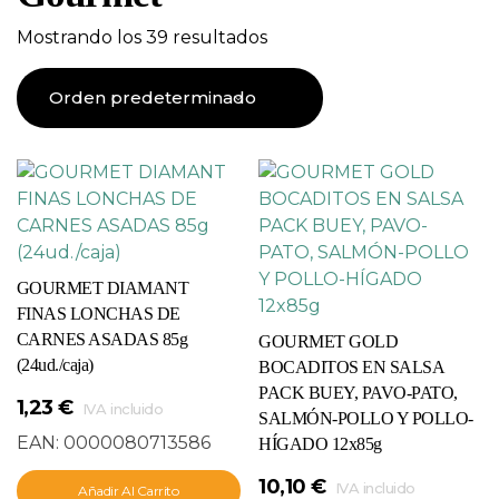
Mostrando los 39 resultados
GOURMET DIAMANT
FINAS LONCHAS DE
CARNES ASADAS 85g
GOURMET GOLD
(24ud./caja)
BOCADITOS EN SALSA
PACK BUEY, PAVO-PATO,
1,23
€
IVA incluido
SALMÓN-POLLO Y POLLO-
EAN:
0000080713586
HÍGADO 12x85g
10,10
€
IVA incluido
Añadir Al Carrito