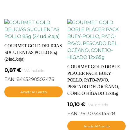
GOURMET GOLD DELICIAS
SUCULENTAS POLLO 85g
(24ud./caja)
GOURMET GOLD DOBLE
0,87
€
IVA incluido
PLACER PACK BUEY-
EAN:
8445290502476
POLLO, PATO-PAVO,
PESCADO DEL OCÉANO,
Añadir Al Carrito
CONEJO-HÍGADO 12x85g
10,10
€
IVA incluido
EAN:
7613034414328
Añadir Al Carrito