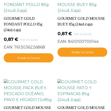
GOURMET GOLD
GOURMET GOLD MOUSSE
FONDANT POLLO 85g
BUEY 85g (24ud./caja)
(24ud./caja)
0,87
€
IVA incluido
0,87
€
IVA incluido
EAN:
8410100700144
EAN:
7613036226868
Añadir Al Carrito
Añadir Al Carrito
GOURMET GOLD MOUSSE
GOURMET GOLD MOUSSE