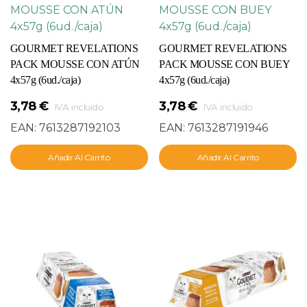
GOURMET REVELATIONS
GOURMET REVELATIONS
PACK MOUSSE CON ATÚN
PACK MOUSSE CON BUEY
4x57g (6ud./caja)
4x57g (6ud./caja)
3,78
€
3,78
€
IVA incluido
IVA incluido
EAN:
7613287192103
EAN:
7613287191946
Añadir Al Carrito
Añadir Al Carrito