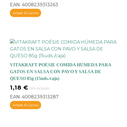
EAN:
4008239313263
buen comportamiento,
o simplemente para
Añadir Al Carrito
ofrecer a tu compañero
un extra de mimos.
Además de ser deliciosa,
esta receta satisface las
necesidades nutritivas
necesarias para el
óptimo desarrollo de tu
gato. Su
VITAKRAFT POÉSIE COMIDA HÚMEDA PARA
formulación
incluye
GATOS EN SALSA CON PAVO Y SALSA DE
proteínas, vitaminas y
QUESO 85g (15uds./caja)
minerales
1,18
€
IVA incluido
esenciales
para
EAN:
4008239313287
mantener su perfecto
estado de salud y
Añadir Al Carrito
prevenir enfermedades.
Esta comida para gatos