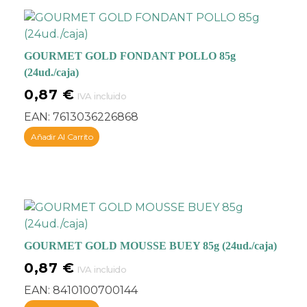
se presenta en un
cómodo formato en
latas, que contiene la
cantidad correcta para
GOURMET GOLD FONDANT POLLO 85g
saciar el estómago de tu
(24ud./caja)
mascota. Su fácil
0,87
€
apertura te ayuda a
IVA incluido
mantener en óptimas
EAN:
7613036226868
condiciones su
Añadir Al Carrito
conservación,
para
preservar sus
cualidades intactas
. La
gama Gourmet
Gold
ofrece recetas
exclusivas para los
felinos más sibaritas
.
GOURMET GOLD MOUSSE BUEY 85g (24ud./caja)
0,87
€
IVA incluido
EAN:
8410100700144