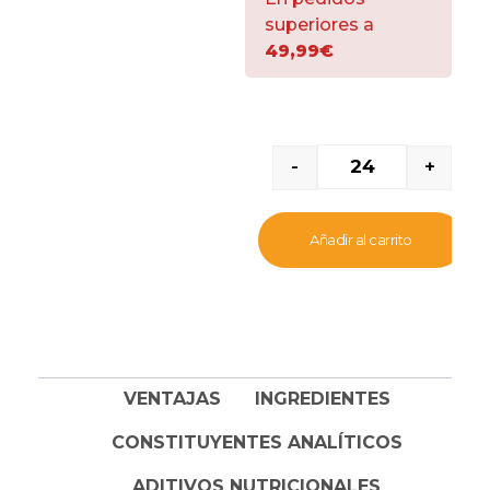
indicado para mascotas
superiores a
adultas sanas. Esta
49,99€
deliciosa variedad
presenta un plato
de
suaves trozos de
carne y pescado, con
una cremosa salsa
. Esta
-
+
comida satisface y mima
su paladar. A los felinos
les encanta probar
Añadir al carrito
diferentes sensaciones y
texturas y esta gama te
ofrece
gran variedad de
exquisitos sabores
.
El olor irresistible del
VENTAJAS
INGREDIENTES
alimento para gatos
Gourmet Gold atraerá a
CONSTITUYENTES ANALÍTICOS
tu mascota desde el
principio. Esta
receta
ADITIVOS NUTRICIONALES