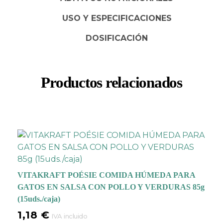
especial con salmón y
USO Y ESPECIFICACIONES
pollo
de delicioso sabor
y
suaves tropezones de
DOSIFICACIÓN
carne y pescado de
primera calidad
,
estimularán sus sentidos.
El momento de la
Productos relacionados
comida se convertirá un
premio para él, gracias a
esta experiencia
sensorial única.
Todos los gatos se
muestran muy
entusiasmados por la
VITAKRAFT POÉSIE COMIDA HÚMEDA PARA
gama de Purina
GATOS EN SALSA CON POLLO Y VERDURAS 85g
Gourmet Gold. Así
que
es un premio
(15uds./caja)
perfecto como
1,18
€
IVA incluido
recompensa
por su