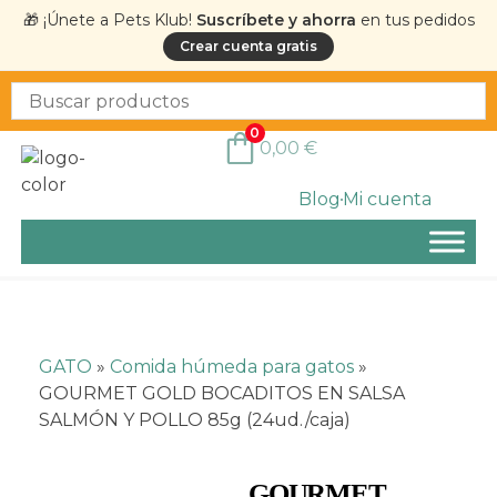
🎁 ¡Únete a Pets Klub!
Suscríbete y ahorra
en tus pedidos
Crear cuenta gratis
0
0,00
€
Blog
Mi cuenta
GATO
»
Comida húmeda para gatos
»
GOURMET GOLD BOCADITOS EN SALSA
SALMÓN Y POLLO 85g (24ud./caja)
GOURMET