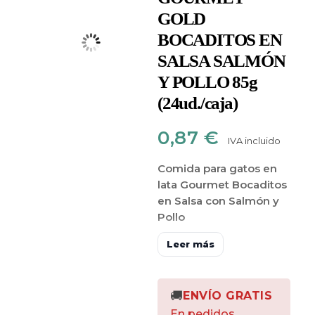
GOLD
BOCADITOS EN
SALSA SALMÓN
Y POLLO 85g
(24ud./caja)
0,87
€
IVA incluido
Comida para gatos en
lata Gourmet Bocaditos
en Salsa con Salmón y
Pollo
Gourmet Gold Bocaditos
Leer más
en Salsa con Salmón y
Pollo es un alimento
húmedo para gatos de
🚚
ENVÍO GRATIS
la más alta calidad,
En pedidos