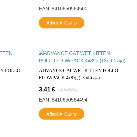
EAN:
8410650564500
Añadir Al Carrito
EN POLLO
ADVANCE CAT WET KITTEN POLLO
FLOWPACK 4x85g (13ud./caja)
3,41
€
IVA incluido
EAN:
8410650564494
Añadir Al Carrito