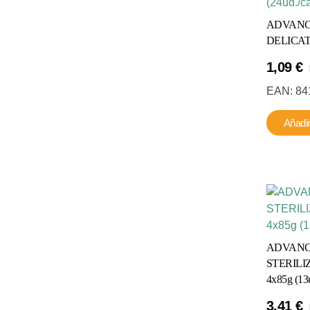
ADVANC
DELICATE
1,09
€
EAN:
84
Añadir
ADVANC
STERIL
4x85g (13u
3,41
€