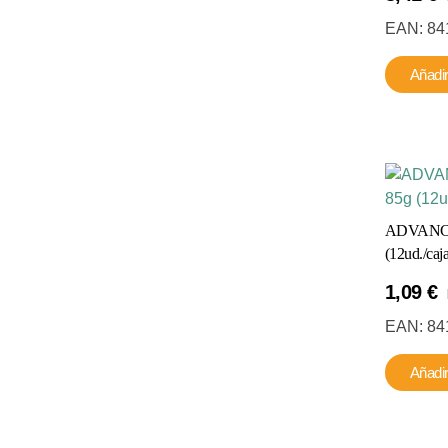
EAN:
84
Añadir
ADVANCE
(12ud./caja
1,09
€
EAN:
84
Añadir