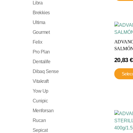
Libra
Brekkies
Ultima
Gourmet
ADVANC
Felix
SALMÓN 
Pro Plan
20,83
€
Dentalife
Dibaq Sense
Selec
Vitakraft
Yow Up
Cunipic
Menforsan
Rucan
Sepicat