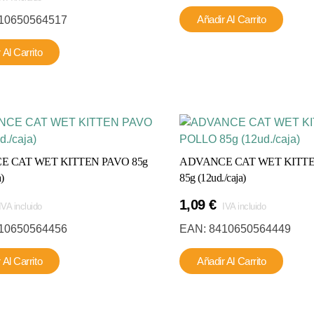
Añadir Al Carrito
10650564517
 Al Carrito
 CAT WET KITTEN PAVO 85g
ADVANCE CAT WET KITT
)
85g (12ud./caja)
1,09
€
IVA incluido
IVA incluido
10650564456
EAN:
8410650564449
 Al Carrito
Añadir Al Carrito