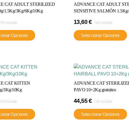
elegir
E CAT ADULT STERILIZED
ADVANCE CAT ADULT STE
en
e
g/1.5Kg/3Kg/6Kg/10Kg
SENSITIVE SALMÓN 1.5Kg/
la
13,60
€
página
l
IVA incluido
IVA incluido
de
Este
cionar Opciones
Seleccionar Opciones
producto
producto
tiene
múltiples
variantes.
v
Las
opciones
se
E CAT KITTEN
ADVANCE CAT STERILIZE
pueden
Kg/3Kg/10Kg
PAVO 10+2Kg gratuitos
elegir
e
44,55
€
en
IVA incluido
IVA incluido
la
l
Este
cionar Opciones
Seleccionar Opciones
página
producto
de
tiene
producto