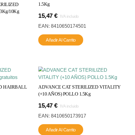
pueden
elegir
1.5Kg
RILIZED
legir
en
3Kg/10Kg
15,47
€
en
la
IVA incluido
a
página
EAN:
8410650174501
página
de
Este
de
producto
Añadir Al Carrito
producto
producto
tiene
múltiples
ariantes.
Las
opciones
se
D HAIRBALL
ADVANCE CAT STERILIZED VITALITY
pueden
(+10 AÑOS) POLLO 1.5Kg
legir
15,47
€
en
IVA incluido
a
Este
EAN:
8410650173917
página
producto
de
Añadir Al Carrito
tiene
producto