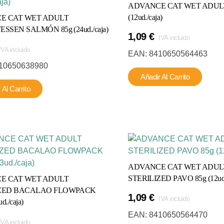
ADVANCE CAT WET ADULT
(12ud./caja)
E CAT WET ADULT
SSEN SALMÓN 85g (24ud./caja)
1,09
€
IVA incluido
IVA incluido
EAN:
8410650564463
10650638980
Añadir Al Carrito
 Al Carrito
ADVANCE CAT WET ADUL
STERILIZED PAVO 85g (12ud.
E CAT WET ADULT
IZED BACALAO FLOWPACK
1,09
€
IVA incluido
d./caja)
EAN:
8410650564470
IVA incluido