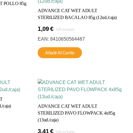
 POLLO 85g
ADVANCE CAT WET ADULT
STERILIZED BACALAO 85g (12ud./caja)
1,09
€
IVA incluido
EAN:
8410650564487
Añadir Al Carrito
T
/caja)
ADVANCE CAT WET ADULT
STERILIZED PAVO FLOWPACK 4x85g
(13ud./caja)
3,41
€
IVA incluido