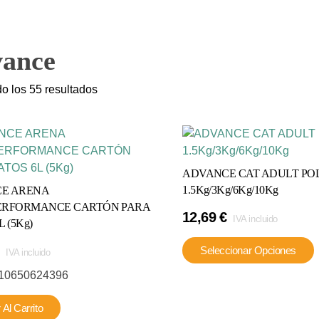
ance
o los 55 resultados
ADVANCE CAT ADULT PO
1.5Kg/3Kg/6Kg/10Kg
E ARENA
ERFORMANCE CARTÓN PARA
12,69
€
IVA incluido
 (5Kg)
Seleccionar Opciones
IVA incluido
10650624396
 Al Carrito
v