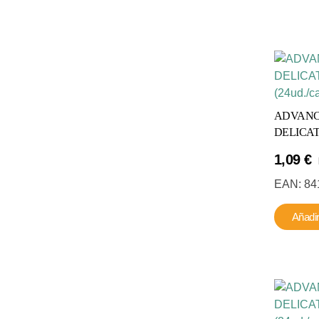
ADVANC
DELICATE
1,09
€
EAN:
84
Añadir