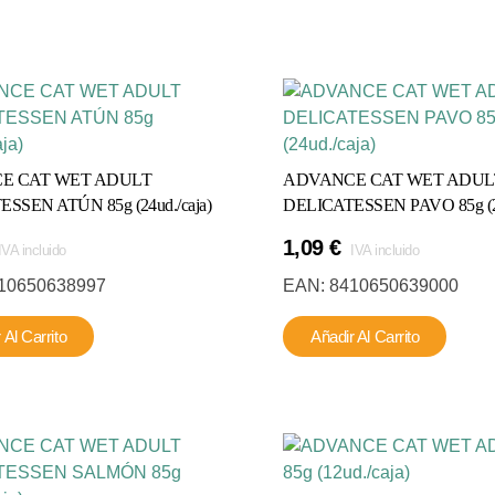
múltiples
variantes.
v
Las
opciones
se
pueden
elegir
e
E CAT WET ADULT
ADVANCE CAT WET ADUL
en
SSEN ATÚN 85g (24ud./caja)
DELICATESSEN PAVO 85g (24
la
l
1,09
€
página
IVA incluido
IVA incluido
de
10650638997
EAN:
8410650639000
producto
 Al Carrito
Añadir Al Carrito