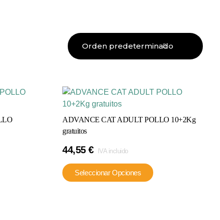
LLO
ADVANCE CAT ADULT POLLO 10+2Kg
gratuitos
44,55
€
IVA incluido
Este
Este
Seleccionar Opciones
producto
producto
tiene
tiene
múltiples
múltiples
ariantes.
variantes.