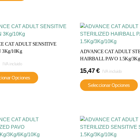
e
E CAT ADULT SENSITIVE
l
3Kg/10Kg
ADVANCE CAT ADULT STE
HAIRBALL PAVO 1.5Kg/3Kg
IVA incluido
15,47
€
IVA incluido
Este
cionar Opciones
producto
Seleccionar Opciones
tiene
múltiples
variantes.
Las
v
opciones
se
pueden