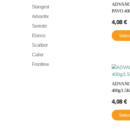
ADVANC
Stangest
PAVO 400
Advantix
4,08
€
Seresto
Elanco
Selec
Scalibor
Calier
Frontline
ADVANC
400g/1.5
4,08
€
Selec