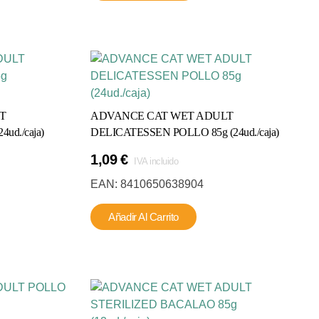
múltiples
ariantes.
Las
opciones
se
pueden
legir
T
ADVANCE CAT WET ADULT
en
ud./caja)
DELICATESSEN POLLO 85g (24ud./caja)
a
1,09
€
página
IVA incluido
de
EAN:
8410650638904
producto
Añadir Al Carrito