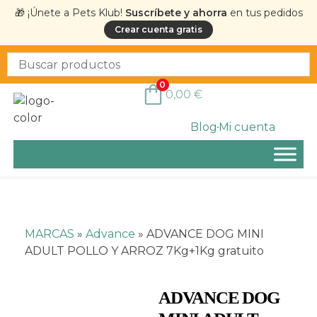
🎁 ¡Únete a Pets Klub!
Suscríbete y ahorra
en tus pedidos
Crear cuenta gratis
0
0,00
€
Blog
Mi cuenta
MARCAS
»
Advance
»
ADVANCE DOG MINI
ADULT POLLO Y ARROZ 7Kg+1Kg gratuito
ADVANCE DOG