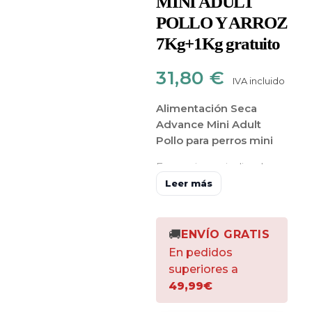
MINI ADULT
POLLO Y ARROZ
7Kg+1Kg gratuito
31,80
€
IVA incluido
Alimentación Seca
Advance Mini Adult
Pollo para perros mini
Es un pienso indicado
para perros de
raza
Leer más
pequeña
a partir de los
8 meses de vida
. Gracias
a su composición con un
🚚
ENVÍO GRATIS
alto contenido en
En pedidos
grasas
y
proteínas,
este
superiores a
alimento está pensado
49,99€
para cubrir las
necesidades energéticas