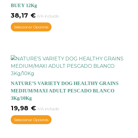
BUEY 12Kg
Omega 3
,
ácido
linoleico
,
biotina
y
zinc
,
38,17
€
IVA incluido
que contribuyen a que
Seleccionar Opciones
tu perro tenga una
piel
y pelo sanos
. Su
contenido en
DHA
favorece el
correcto
desarrollo del cerebro
,
el
aprendizaje
y la
visión
de tu mascota
. Su alto
contenido en
vitaminas
NATURE’S VARIETY DOG HEALTHY GRAINS
y
minerales
retrasa el
MEDIUM/MAXI ADULT PESCADO BLANCO
envejecimiento
3Kg/10Kg
celular,
contribuyendo al
mantenimiento del
19,98
€
IVA incluido
tejido muscular y óseo.
Seleccionar Opciones