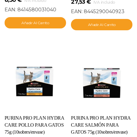
IVA incluido
27,53
€
IVA incluido
EAN:
8414580031040
EAN:
8445290040923
Añadir Al Carrito
Añadir Al Carrito
PURINA PRO PLAN HYDRA
PURINA PRO PLAN HYDRA
CARE POLLO PARA GATOS
CARE SALMÓN PARA
75g (10sobres/envase)
GATOS 75g (10sobres/envase)