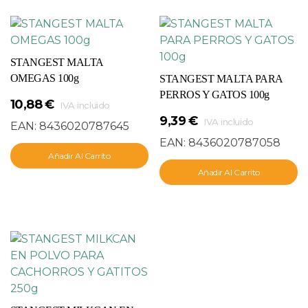
STANGEST MALTA
OMEGAS 100g
STANGEST MALTA PARA
PERROS Y GATOS 100g
10,88
€
IVA incluido
9,39
€
IVA incluido
EAN:
8436020787645
EAN:
8436020787058
Añadir Al Carrito
Añadir Al Carrito