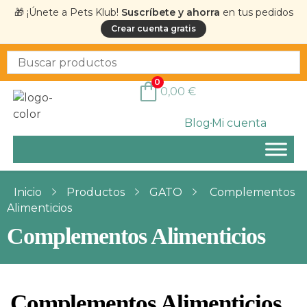
🎁 ¡Únete a Pets Klub!
Suscríbete y ahorra
en tus pedidos
Crear cuenta gratis
0
0,00
€
Blog
Mi cuenta
Inicio
Productos
GATO
Complementos
Alimenticios
Complementos Alimenticios
Complementos Alimenticios