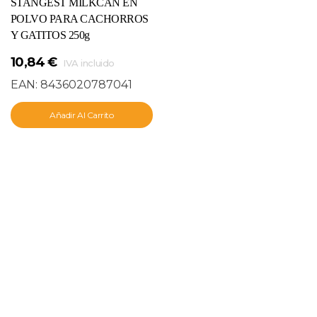
STANGEST MILKCAN EN
POLVO PARA CACHORROS
Y GATITOS 250g
10,84
€
IVA incluido
EAN:
8436020787041
Añadir Al Carrito