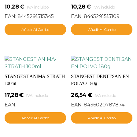
10,28
€
10,28
€
IVA incluido
IVA incluido
EAN:
8445291515345
EAN:
8445291515109
Añadir Al Carrito
Añadir Al Carrito
STANGEST ANIMA-STRATH
STANGEST DENTI’SAN EN
100ml
POLVO 180g
17,28
€
26,54
€
IVA incluido
IVA incluido
EAN:
.
EAN:
8436020787874
Añadir Al Carrito
Añadir Al Carrito