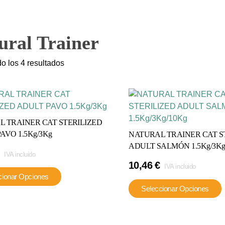
ural Trainer
o los 4 resultados
 TRAINER CAT STERILIZED
AVO 1.5Kg/3Kg
NATURAL TRAINER CAT S
ADULT SALMÓN 1.5Kg/3Kg
IVA incluido
10,46
€
IVA incluido
Este
cionar Opciones
producto
Seleccionar Opciones
tiene
múltiples
variantes.