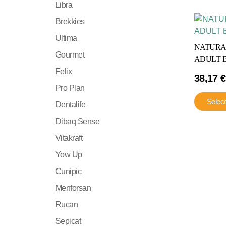
Libra
Brekkies
Ultima
NATURA
Gourmet
ADULT B
Felix
38,17
€
Pro Plan
Selec
Dentalife
Dibaq Sense
Vitakraft
Yow Up
Cunipic
Menforsan
Rucan
Sepicat