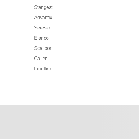
Stangest
Advantix
Seresto
Elanco
Scalibor
Calier
Frontline