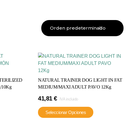
TERILIZED
NATURAL TRAINER DOG LIGHT IN FAT
/10Kg
MEDIUM/MAXI ADULT PAVO 12Kg
41,81
€
IVA incluido
Este
Este
Seleccionar Opciones
producto
producto
tiene
tiene
múltiples
múltiples