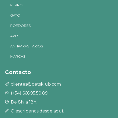
PERRO
GATO
ROEDORES
AVES
ANTIPARASITARIOS
MARCAS
Contacto
clientes@petsklub.com
(+34) 666.95.50.89
De 8h. a 18h.
O escríbenos desde
aquí
.