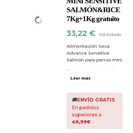
MINI SENSITIVE
SALMÓN&RICE
7Kg+1Kg gratuito
33,22
€
IVA incluido
Alimentación Seca
Advance Sensitive
Salmón para perros mini
Este pienso de
salmón y
arroz
es un alimento
Leer más
formulado
específicamente para
aquellos perros que
🚚
ENVÍO GRATIS
tienen
sensibilidades
En pedidos
alimentarias
o
intolerancias
superiores a
a las proteínas
49,99€
cárnicas
indicado para
perros de
raza pequeña
.