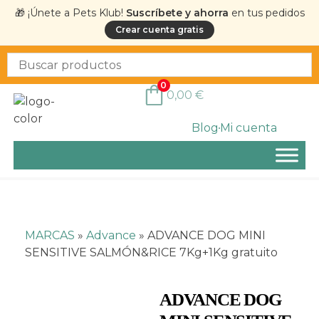
🎁 ¡Únete a Pets Klub!
Suscríbete y ahorra
en tus pedidos
Crear cuenta gratis
0
0,00
€
Blog
Mi cuenta
MARCAS
»
Advance
»
ADVANCE DOG MINI
SENSITIVE SALMÓN&RICE 7Kg+1Kg gratuito
ADVANCE DOG