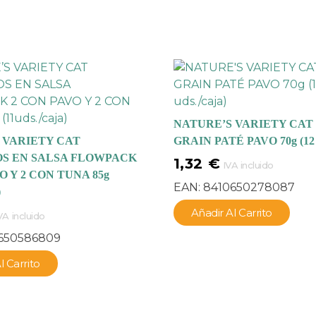
NATURE’S VARIETY CAT
 VARIETY CAT
GRAIN PATÉ PAVO 70g (12 u
S EN SALSA FLOWPACK
1,32
€
IVA incluido
O Y 2 CON TUNA 85g
EAN:
8410650278087
)
Añadir Al Carrito
VA incluido
650586809
l Carrito