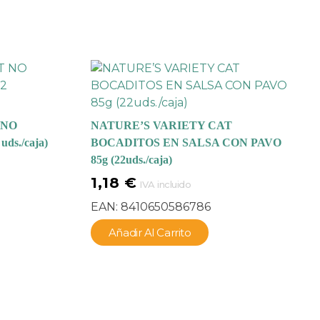
 NO
NATURE’S VARIETY CAT
ds./caja)
BOCADITOS EN SALSA CON PAVO
85g (22uds./caja)
1,18
€
IVA incluido
EAN:
8410650586786
Añadir Al Carrito