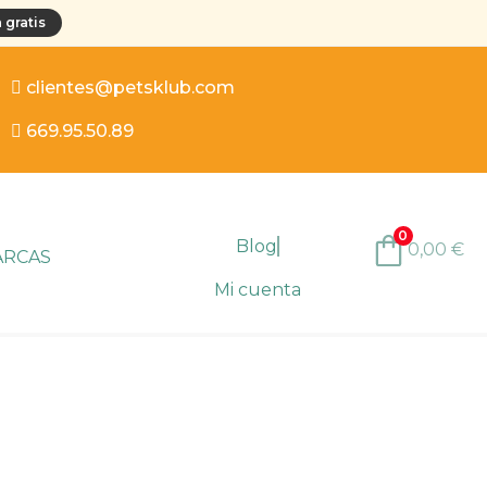
 gratis
clientes@petsklub.com
669.95.50.89
0
Blog
0,00
€
ARCAS
Mi cuenta