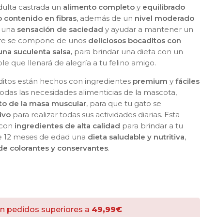
dulta castrada un
alimento completo
y
equilibrado
o contenido en fibras
, además de un
nivel moderado
 una
sensación de saciedad
y ayudar a mantener un
re se compone de unos
deliciosos bocaditos con
na suculenta salsa,
para brindar una dieta con un
ible que llenará de alegría a tu felino amigo.
ditos están hechos con ingredientes
premium
y
fáciles
todas las necesidades alimenticias de la mascota,
o de la masa muscular
, para que tu gato se
ivo
para realizar todas sus actividades diarias. Esta
 con
ingredientes de alta calidad
para brindar a tu
e 12 meses de edad una
dieta saludable y nutritiva
,
 de
colorantes y conservantes
.
n pedidos superiores a
49,99€