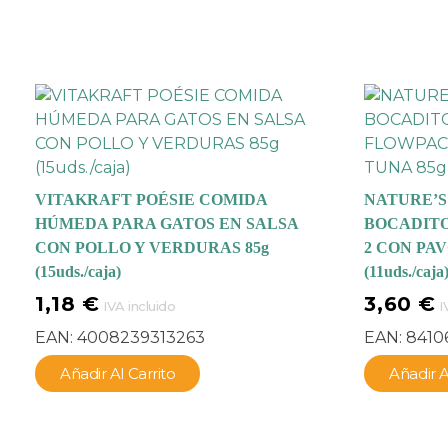
VITAKRAFT POÉSIE COMIDA
NATURE’S
HÚMEDA PARA GATOS EN SALSA
BOCADITO
CON POLLO Y VERDURAS 85g
2 CON PAV
(15uds./caja)
(11uds./caja
1,18
€
3,60
€
IVA incluido
I
EAN:
4008239313263
EAN:
8410
Añadir Al Carrito
Añadir A