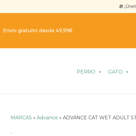
🎁 ¡Úne
Envío gratuito desde 49,99€
PERRO
GATO
MARCAS
»
Advance
»
ADVANCE CAT WET ADULT STE