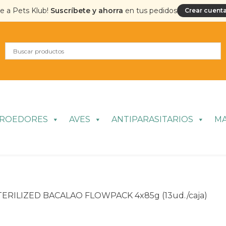
te a Pets Klub!
Suscríbete y ahorra
en tus pedidos
Crear cuenta
ROEDORES
AVES
ANTIPARASITARIOS
M
RILIZED BACALAO FLOWPACK 4x85g (13ud./caja)