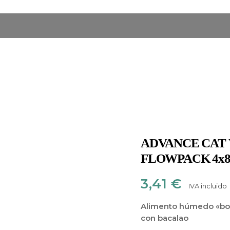
ADVANCE CAT 
FLOWPACK 4x85g
3,41
€
IVA incluido
Alimento húmedo «boca
con bacalao