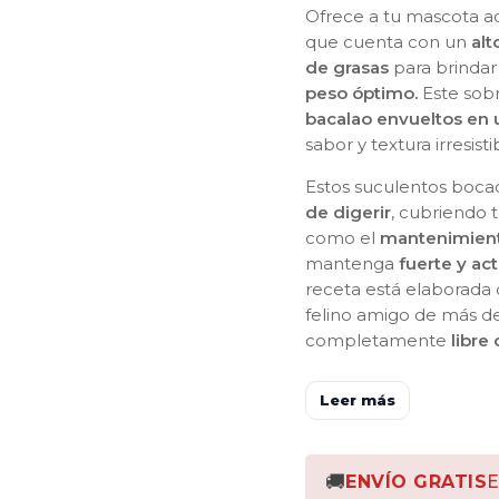
Ofrece a tu mascota a
que cuenta con un
alt
de grasas
para brindar
peso óptimo.
Este sob
bacalao envueltos en u
sabor y textura irresist
Estos suculentos boca
de digerir
, cubriendo 
como el
mantenimient
mantenga
fuerte y act
receta está elaborada
felino amigo de más d
completamente
libre
Leer más
🚚
ENVÍO GRATIS
E