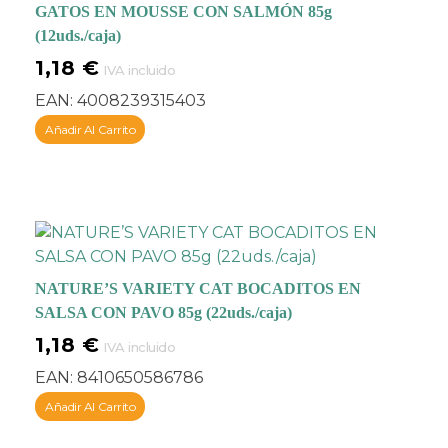
GATOS EN MOUSSE CON SALMÓN 85g
(12uds./caja)
1,18
€
IVA incluido
EAN:
4008239315403
Añadir Al Carrito
NATURE’S VARIETY CAT BOCADITOS EN
SALSA CON PAVO 85g (22uds./caja)
1,18
€
IVA incluido
EAN:
8410650586786
Añadir Al Carrito