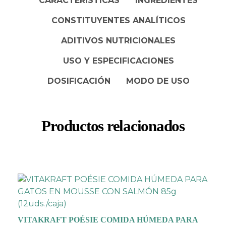
CARACTERÍSTICAS
INGREDIENTES
completa y balanceada
para tu mascota.
CONSTITUYENTES ANALÍTICOS
Presentado en
ADITIVOS NUTRICIONALES
cómodas tarrinas de
fácil apertura
para que
USO Y ESPECIFICACIONES
solo sirvas el alimento en
DOSIFICACIÓN
MODO DE USO
el comedero de tu
mascota, por otro
lado,
el empaque
conserva la frescura del
Productos relacionados
alimento
hasta el
consumo.
VITAKRAFT POÉSIE COMIDA HÚMEDA PARA