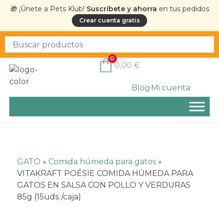
🎁 ¡Únete a Pets Klub!
Suscríbete y ahorra
en tus pedidos
Crear cuenta gratis
0
0,00
€
Blog
Mi cuenta
GATO
»
Comida húmeda para gatos
»
VITAKRAFT POÉSIE COMIDA HÚMEDA PARA
GATOS EN SALSA CON POLLO Y VERDURAS
85g (15uds./caja)