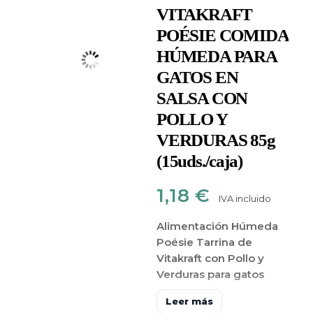
VITAKRAFT
POÉSIE COMIDA
HÚMEDA PARA
GATOS EN
SALSA CON
POLLO Y
VERDURAS 85g
(15uds./caja)
1,18
€
IVA incluido
Alimentación Húmeda
Poésie Tarrina de
Vitakraft con Pollo y
Verduras para gatos
Es alimento húmedo
Leer más