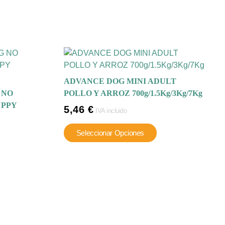
ADVANCE DOG MINI ADULT
 NO
POLLO Y ARROZ 700g/1.5Kg/3Kg/7Kg
UPPY
5,46
€
IVA incluido
Este
Seleccionar Opciones
producto
te
tiene
oducto
múltiples
ene
variantes.
ltiples
Las
riantes.
opciones
s
se
ciones
pueden