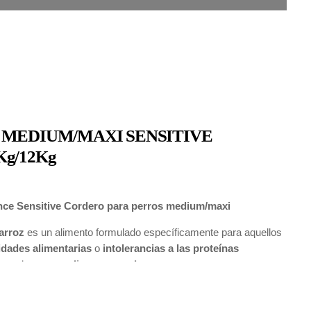
 MEDIUM/MAXI SENSITIVE
g/12Kg
ce Sensitive Cordero para perros medium/maxi
 arroz
es un alimento formulado específicamente para aquellos
idades alimentarias
o
intolerancias a las proteínas
rros de
raza mediana o grande
.
o como fuente principal de proteínas.
Este ingrediente no
tabilidad
sino que es idóneo para aquellos perros con