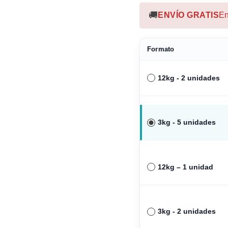
sensibilidades digestivas.
🚚
ENVÍO GRATIS
En
proteínas
y
carbohidrato
saludable.
Formato
En la receta encontramo
idóneos para favorecer
un
vitaminas
y
polifenoles n
12kg - 2 unidades
envejecimiento celular
de
3kg - 5 unidades
12kg – 1 unidad
3kg - 2 unidades