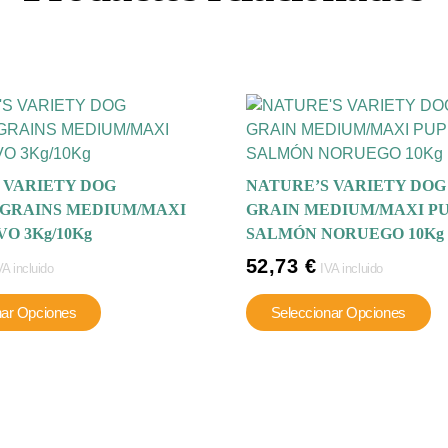
 VARIETY DOG
NATURE’S VARIETY DOG
GRAINS MEDIUM/MAXI
GRAIN MEDIUM/MAXI P
O 3Kg/10Kg
SALMÓN NORUEGO 10Kg
52,73
€
VA incluido
IVA incluido
Este
Es
nar Opciones
Seleccionar Opciones
producto
pr
tiene
ti
múltiples
mú
variantes.
va
Las
La
opciones
op