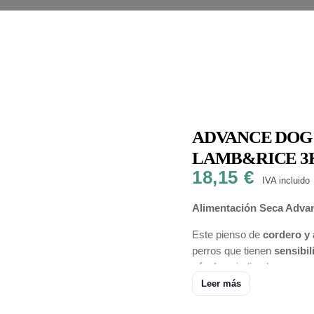
ADVANCE DOG
LAMB&RICE 3K
18,15
€
IVA incluido
Alimentación Seca Advan
Este pienso de
cordero y
perros que tienen
sensibil
cárnicas
indicado para pe
Leer más
Está elaborado con
corder
sólo proporciona
alta pala