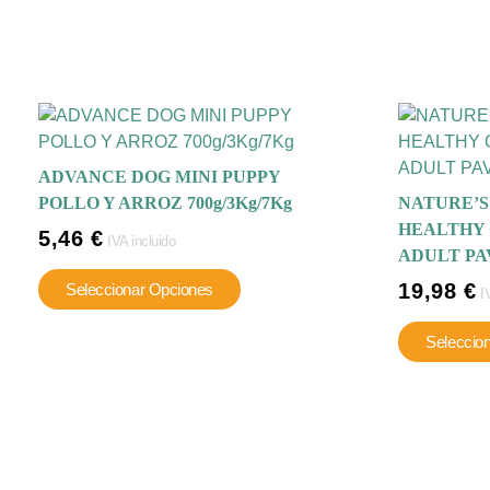
ADVANCE DOG MINI PUPPY
POLLO Y ARROZ 700g/3Kg/7Kg
NATURE’S
HEALTHY 
5,46
€
IVA incluido
ADULT PAV
Este
19,98
€
Seleccionar Opciones
I
producto
tiene
Seleccio
múltiples
variantes.
Las
opciones
se
pueden