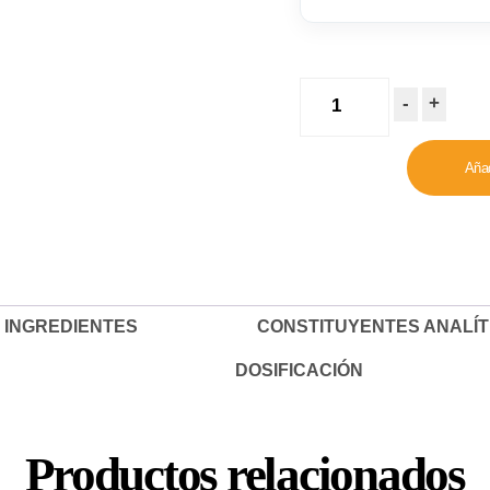
ADVANCE
-
+
DOG
MEDIUM/MAXI
Añad
SENSITIVE
LAMB&RICE
3Kg/12Kg
cantidad
INGREDIENTES
CONSTITUYENTES ANALÍT
DOSIFICACIÓN
Productos relacionados