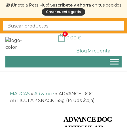
🎁 ¡Únete a Pets Klub!
Suscríbete y ahorra
en tus pedidos
Crear cuenta gratis
0
0,00
€
Blog
Mi cuenta
MARCAS
»
Advance
»
ADVANCE DOG
ARTICULAR SNACK 155g (14 uds./caja)
ADVANCE DOG