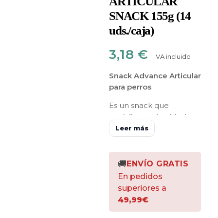
ARTICULAR
SNACK 155g (14
uds./caja)
3,18
€
IVA incluido
Snack Advance Articular
para perros
Es un snack que
contribuye al cuidado
diario de las
Leer más
articulaciones y los
huesos
gracias a la
eficaz combinación de
🚚
ENVÍO GRATIS
Glucosamina
,
En pedidos
Condroitina
,
Colágeno
,
superiores a
Ácido Hialurónico
y
49,99€
Omega 3
y
Vitamina K
.