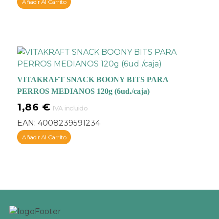
Añadir Al Carrito
VITAKRAFT SNACK BOONY BITS PARA
PERROS MEDIANOS 120g (6ud./caja)
1,86
€
IVA incluido
EAN:
4008239591234
Añadir Al Carrito