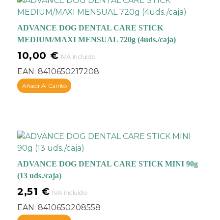
complemento a una
alimentación sana y
ADVANCE DOG DENTAL CARE STICK
equilibrada
, lo que
MEDIUM/MAXI MENSUAL 720g (4uds./caja)
proporcionará que tu
10,00
€
perro no sólo tenga
IVA incluido
unas articulaciones
EAN:
8410650217208
fuertes sino que además
Añadir Al Carrito
se mantenga sano y con
toda su energía.
ADVANCE DOG DENTAL CARE STICK MINI 90g
(13 uds./caja)
2,51
€
IVA incluido
EAN:
8410650208558