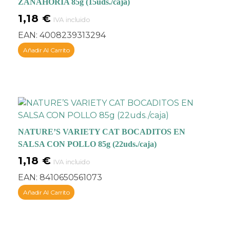
ZANAHORIA 85g (15uds./caja)
1,18
€
IVA incluido
EAN:
4008239313294
Añadir Al Carrito
NATURE’S VARIETY CAT BOCADITOS EN
SALSA CON POLLO 85g (22uds./caja)
1,18
€
IVA incluido
EAN:
8410650561073
Añadir Al Carrito