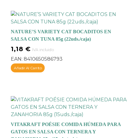
Estas mousse están
disponibles en varios
sabores como pollo,
buey, salmón y
NATURE’S VARIETY CAT BOCADITOS EN
atún
para que tu gato
SALSA CON TUNA 85g (22uds./caja)
pueda disfrutar de uno
diferente cada día. El
1,18
€
IVA incluido
formato pirámide de
EAN:
8410650586793
mousse de carne y la
cascada de salsa que
Añadir Al Carrito
cae por encima,
satisfacerá incluso a los
paladares más
exquisitos.
VITAKRAFT POÉSIE COMIDA HÚMEDA PARA
GATOS EN SALSA CON TERNERA Y