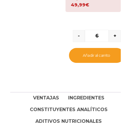
Mousse con pollo
es un
49,99€
increíble pack de 4
pirámides de comida
húmeda,
en forma de
pastel y con una
irresistible cascada de
-
+
salsa
. Un nuevo formato
que ofrece
una
experiencia culinaria
Añadir al carrito
única
a los felinos más
exigentes, para aquellos
que disfrutan de la
variedad de texturas,
formas y sabores.
VENTAJAS
INGREDIENTES
Un alimento
elaborado
con ingredientes de
CONSTITUYENTES ANALÍTICOS
alta calidad y con
mucha carne
para
ADITIVOS NUTRICIONALES
satisfacer la naturaleza