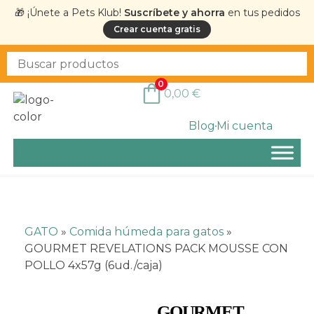
🎁 ¡Únete a Pets Klub!
Suscríbete y ahorra
en tus pedidos
Crear cuenta gratis
0
0,00
€
Blog
Mi cuenta
GATO
»
Comida húmeda para gatos
»
GOURMET REVELATIONS PACK MOUSSE CON
POLLO 4x57g (6ud./caja)
GOURMET