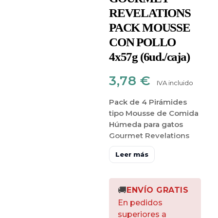
REVELATIONS
PACK MOUSSE
CON POLLO
4x57g (6ud./caja)
3,78
€
IVA incluido
Pack de 4 Pirámides
tipo Mousse de Comida
Húmeda para gatos
Gourmet Revelations
con Pollo
Leer más
¿Tu gato es un amante
de las latas de Gourmet?
Pues esta nueva gama
🚚
ENVÍO GRATIS
no le dejará indiferente.
En pedidos
Gourmet Revelations
superiores a