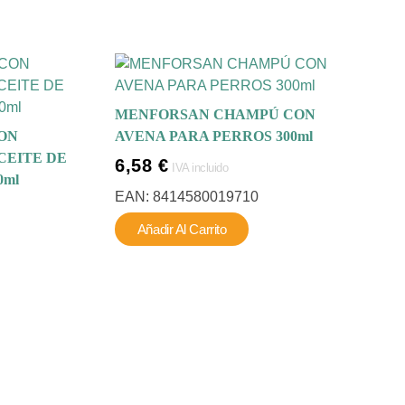
MENFORSAN CHAMPÚ CON
ON
AVENA PARA PERROS 300ml
CEITE DE
6,58
€
IVA incluido
0ml
EAN:
8414580019710
Añadir Al Carrito