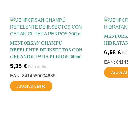
MENFORS
MENFORSAN CHAMPÚ
HIDRATAN
REPELENTE DE INSECTOS CON
6,58
€
IVA
GERANIOL PARA PERROS 300ml
EAN:
8414
5,35
€
IVA incluido
Añadir Al 
EAN:
8414580004686
Añadir Al Carrito