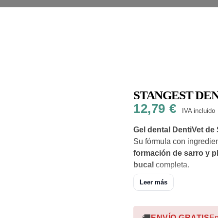
STANGEST DEN
12,79
€
IVA incluido
Gel dental DentiVet de
Su fórmula con ingredie
formación de sarro y p
bucal
completa.
Protección natural avan
Leer más
ingrediente activo natural 
en Alemania. La MicroPla
plata
extremadamente puras
🚚
ENVÍO GRATIS
En