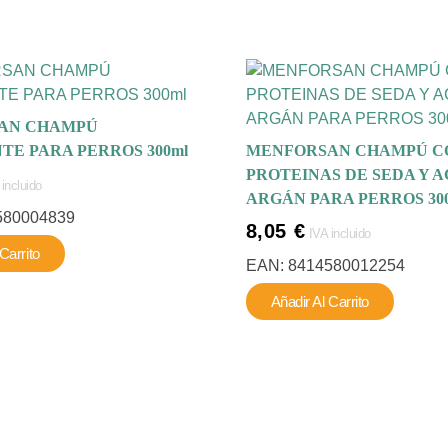
AN CHAMPÚ
TE PARA PERROS 300ml
MENFORSAN CHAMPÚ C
PROTEINAS DE SEDA Y A
 incluido
ARGÁN PARA PERROS 30
580004839
8,05
€
IVA incluido
Carrito
EAN:
8414580012254
Añadir Al Carrito