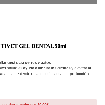
TIVET GEL DENTAL 50ml
 Stangest para perros y gatos
ntes naturales
ayuda a limpiar los dientes
y a
evitar la
laca
, manteniendo un aliento fresco y una
protección
zada
: DentiVet Gel Dental contiene
microplata BG
, un
de alta calidad extraído a través de un proceso único patentado
ta BG está formada por
partículas metálicas de
. Su estructura altamente porosa permite la
adherencia a la
 pedidos superiores a
49,99€