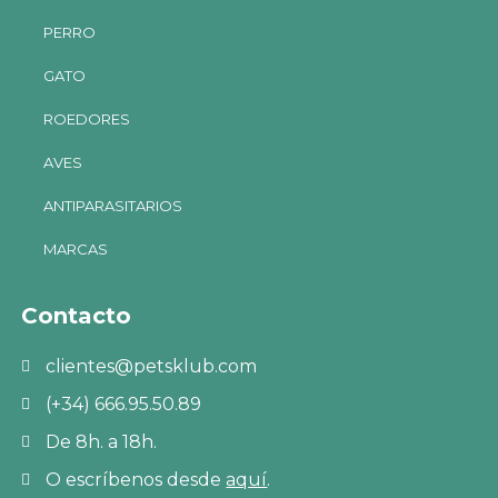
PERRO
GATO
ROEDORES
AVES
ANTIPARASITARIOS
MARCAS
Contacto
clientes@petsklub.com
(+34) 666.95.50.89
De 8h. a 18h.
O escríbenos desde
aquí
.