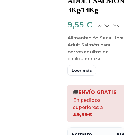
ADULT SALMÓN
3Kg/14Kg
9,55
€
IVA incluido
Alimentación Seca Libra
Adult Salmón para
perros adultos de
cualquier raza
Está formulado para
Leer más
perros adultos de todas
las razas que tengan el
estómago delicado o
🚚
ENVÍO GRATIS
sensible
. Se trata de un
En pedidos
pienso muy sabroso, con
superiores a
alta palatabilidad
, que
49,99€
hará las delicias de tu
mascota gracias al
delicioso sabor a salmón.
Formato
Precio