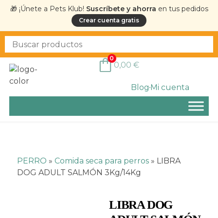
🎁 ¡Únete a Pets Klub!
Suscríbete y ahorra
en tus pedidos
Crear cuenta gratis
0
0,00
€
Blog
Mi cuenta
PERRO
»
Comida seca para perros
»
LIBRA
DOG ADULT SALMÓN 3Kg/14Kg
LIBRA DOG