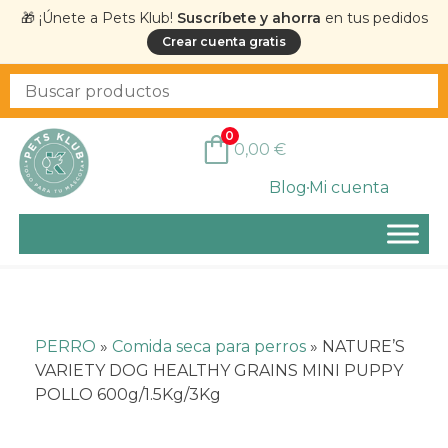
🎁 ¡Únete a Pets Klub!
Suscríbete y ahorra
en tus pedidos
Crear cuenta gratis
0
0,00
€
Blog
Mi cuenta
PERRO
»
Comida seca para perros
»
NATURE’S
VARIETY DOG HEALTHY GRAINS MINI PUPPY
POLLO 600g/1.5Kg/3Kg