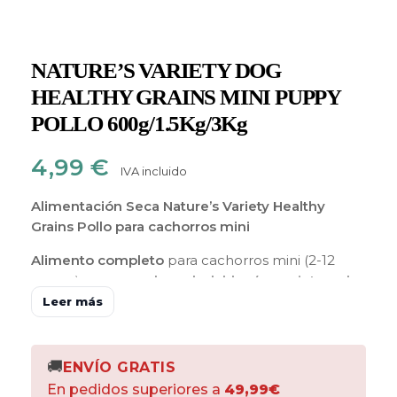
NATURE’S VARIETY DOG
HEALTHY GRAINS MINI PUPPY
POLLO 600g/1.5Kg/3Kg
4,99
€
IVA incluido
Alimentación Seca Nature’s Variety Healthy
Grains Pollo para cachorros mini
Alimento completo
para cachorros mini (2-12
meses),
con cereales saludables (arroz integral y
avena)
y
legumbres
(guisantes) como fuente de
Leer más
carbohidratos que proporcionan energía.
Elaborado con
carne de pollo deshuesada
como
principal ingrediente,
frutas y verduras
🚚
ENVÍO GRATIS
seleccionadas como fuente de fibra y minerales.
En pedidos superiores a
49,99€