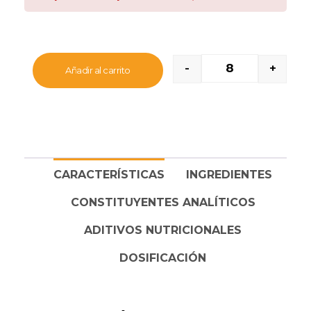
óptima en sus propios jugos para preservar mejor
los nutrientes.
Indicado para perros de
tamaño mediano o
grande (+10Kg)
.
-
+
Añadir al carrito
CARACTERÍSTICAS
INGREDIENTES
CONSTITUYENTES ANALÍTICOS
ADITIVOS NUTRICIONALES
DOSIFICACIÓN