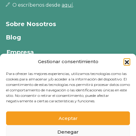
O escríbenos desde
aquí
.
Sobre Nosotros
Blog
Empresa
Gestionar consentimiento
Política de privacidad
Para ofrecer las mejores experiencias, utilizamos tecnologías como las
Política de cookies
cookies para almacenar y/o acceder a la información del dispositivo. El
consentimiento de estas tecnologías nos permitirá procesar datos como
Política de devoluciones
el comportamiento de navegación o las identificaciones únicas en este
sitio. No consentir o retirar el consentimiento, puede afectar
Aviso legal
negativamente a ciertas características y funciones.
Aceptar
© 2026 - PETS KLUB - Todos los derechos reservados
Denegar