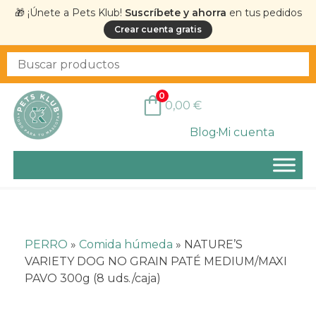
🎁 ¡Únete a Pets Klub!
Suscríbete y ahorra
en tus pedidos
Crear cuenta gratis
0
0,00
€
Blog
Mi cuenta
PERRO
»
Comida húmeda
»
NATURE’S
VARIETY DOG NO GRAIN PATÉ MEDIUM/MAXI
PAVO 300g (8 uds./caja)