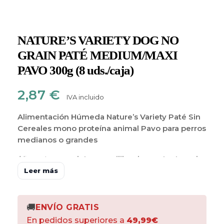
NATURE’S VARIETY DOG NO
GRAIN PATÉ MEDIUM/MAXI
PAVO 300g (8 uds./caja)
2,87
€
IVA incluido
Alimentación Húmeda Nature’s Variety Paté Sin
Cereales mono proteína animal Pavo para perros
medianos o grandes
Alimento
completo y equilibrado
con
textura de
paté
elaborado con
ingredientes naturales y
Leer más
frutas y verduras.
Formulado con
mono-proteína
animal de
pavo de alta calidad
como ingrediente
principal y un
66% de los ingredientes de origen
🚚
ENVÍO GRATIS
animal
. Está
cocido al vapor
a temperatura
En pedidos superiores a
49,99€