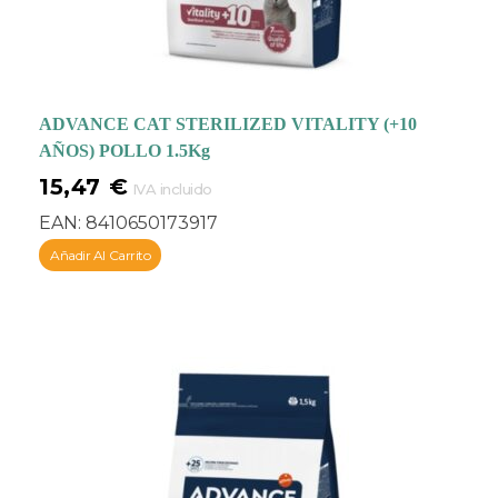
ADVANCE CAT STERILIZED VITALITY (+10
AÑOS) POLLO 1.5Kg
15,47
€
IVA incluido
EAN:
8410650173917
Añadir Al Carrito