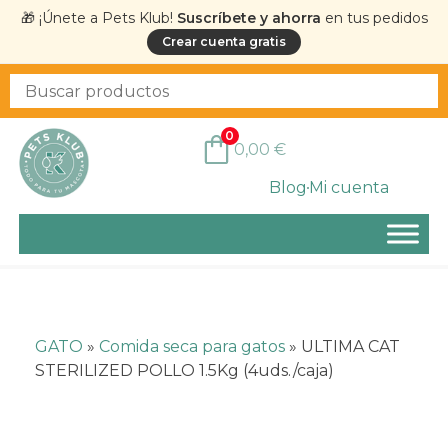
🎁 ¡Únete a Pets Klub!
Suscríbete y ahorra
en tus pedidos
Crear cuenta gratis
0
0,00
€
Blog
Mi cuenta
GATO
»
Comida seca para gatos
»
ULTIMA CAT
STERILIZED POLLO 1.5Kg (4uds./caja)