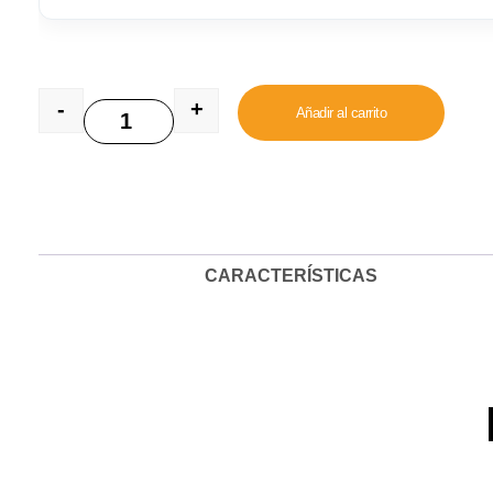
-
+
Añadir al carrito
NATURE'S VARIETY CAT NO GRAIN ADU
CARACTERÍSTICAS