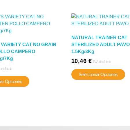
NATURAL TRAINER CAT
 VARIETY CAT NO GRAIN
STERILIZED ADULT PAVO
OLLO CAMPERO
1.5Kg/3Kg
Kg/7Kg
10,46
€
IVA incluido
 incluido
Es
Seleccionar Opciones
Este
pr
nar Opciones
producto
ti
tiene
mú
múltiples
va
variantes.
La
Las
op
opciones
se
se
p