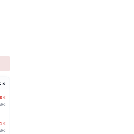
cio
60
€
/kg
61
€
/kg