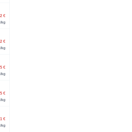
52
€
/kg
52
€
/kg
25
€
/kg
45
€
/kg
01
€
/kg