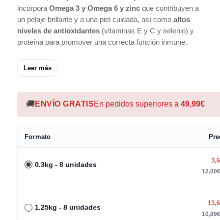
incorpora
Omega 3 y Omega 6 y zinc
que contribuyen a
un pelaje brillante y a una piel cuidada, así como
altos
niveles de antioxidantes
(vitaminas E y C y selenio) y
proteína para promover una correcta función inmune.
Leer más
🚚
ENVÍO GRATIS
En pedidos superiores a
49,99€
Formato
Pre
3,
0.3kg - 8 unidades
12,00€
13,
1.25kg - 8 unidades
10,89€