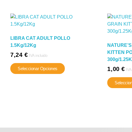
LIBRA CAT ADULT POLLO
1.5Kg/12Kg
NATURE’S
KITTEN P
7,24
€
IVA incluido
300g/1.25
Este
1,00
€
Seleccionar Opciones
IVA
producto
tiene
Seleccio
múltiples
variantes.
Las
opciones
se
pueden
elegir