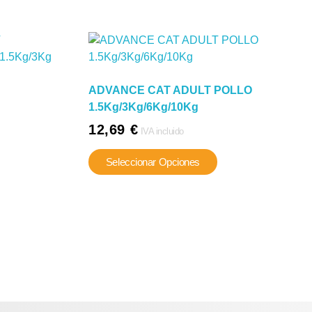
ADVANCE CAT ADULT POLLO
1.5Kg/3Kg/6Kg/10Kg
12,69
€
IVA incluido
Este
Seleccionar Opciones
te
producto
oducto
tiene
ene
múltiples
ltiples
variantes.
riantes.
Las
s
opciones
ciones
se
pueden
ueden
elegir