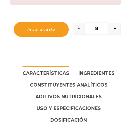
por lo que son súper sanos. El alto porcentaje de
carne le proporciona un
sabor y un olor increíble
que, junto a su
textura tierna
, hará las delicias de
incluso el perro más exigente.
-
+
Añadir al carrito
CARACTERÍSTICAS
INGREDIENTES
CONSTITUYENTES ANALÍTICOS
ADITIVOS NUTRICIONALES
USO Y ESPECIFICACIONES
DOSIFICACIÓN