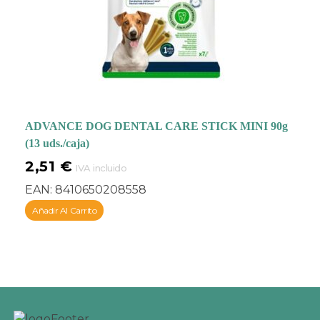
ADVANCE DOG DENTAL CARE STICK MINI 90g
(13 uds./caja)
2,51
€
IVA incluido
EAN:
8410650208558
Añadir Al Carrito