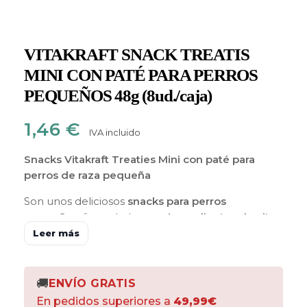
VITAKRAFT SNACK TREATIS
MINI CON PATÉ PARA PERROS
PEQUEÑOS 48g (8ud./caja)
1,46
€
IVA incluido
Snacks Vitakraft Treaties Mini con paté para
perros de raza pequeña
Son unos deliciosos
snacks para perros
pequeños,
formulados con
ingredientes de alta
calidad
por medio de un proceso único que le da
Leer más
al bocadillo una
textura consistente y un relleno
suave y muy jugoso
lo que hace una
mezcla de
sabores inigualables para tu canino.
🚚
ENVÍO GRATIS
En pedidos superiores a
49,99€
Contienen un
72.9% de carne y no llevan azúcar
,