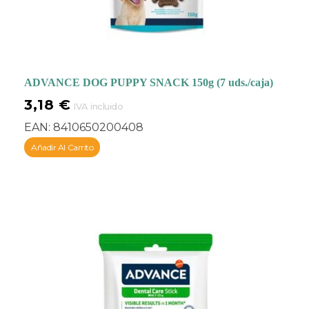
ADVANCE DOG PUPPY SNACK 150g (7 uds./caja)
3,18
€
IVA incluido
EAN:
8410650200408
Añadir Al Carrito