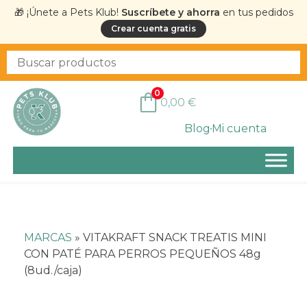
🎁 ¡Únete a Pets Klub!
Suscríbete y ahorra
en tus pedidos
Crear cuenta gratis
0
0,00
€
Blog
Mi cuenta
MARCAS
»
VITAKRAFT SNACK TREATIS MINI
CON PATÉ PARA PERROS PEQUEÑOS 48g
(8ud./caja)