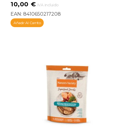
10,00
€
IVA incluido
EAN:
8410650217208
Añadir Al Carrito