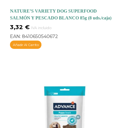
NATURE’S VARIETY DOG SUPERFOOD
SALMÓN Y PESCADO BLANCO 85g (8 uds./caja)
3,32
€
IVA incluido
EAN:
8410650540672
Añadir Al Carrito