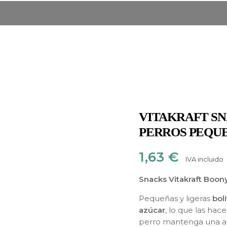
VITAKRAFT SN
PERROS PEQUEÑO
1,63
€
IVA incluido
Snacks Vitakraft Boon
Pequeñas y ligeras
bol
azúcar
, lo que las hac
perro mantenga una ali