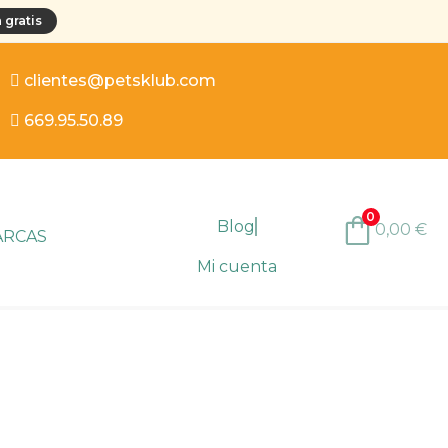
 gratis
clientes@petsklub.com
669.95.50.89
0
Blog
0,00
€
ARCAS
Mi cuenta