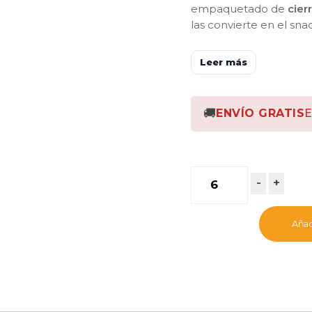
empaquetado de
cier
las convierte en el sn
Leer más
🚚
ENVÍO GRATIS
E
-
+
Añadi