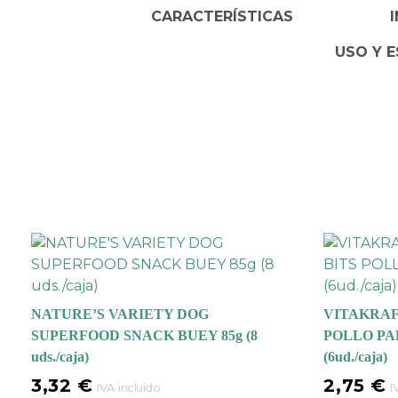
CARACTERÍSTICAS
USO Y E
NATURE’S VARIETY DOG
VITAKRAF
SUPERFOOD SNACK BUEY 85g (8
POLLO PA
uds./caja)
(6ud./caja)
3,32
€
2,75
€
IVA incluido
I