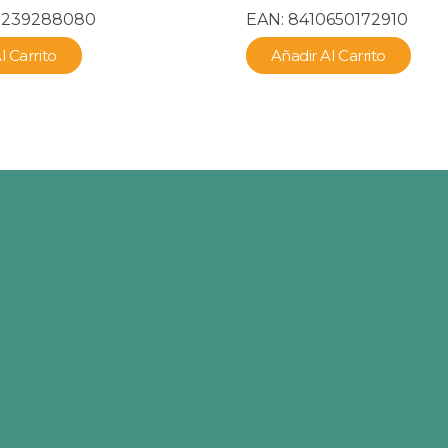
8239288080
EAN:
8410650172910
l Carrito
Añadir Al Carrito
Categorías
Contacto
clientes@petsklu
PERRO
(+34) 666.95.50.89
GATO
De 8h. a 18h.
ROEDORES