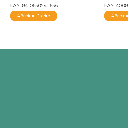
EAN:
8410650540658
EAN:
400
Añadir Al Carrito
Añadir A
Pets Klub es la tienda online en la que