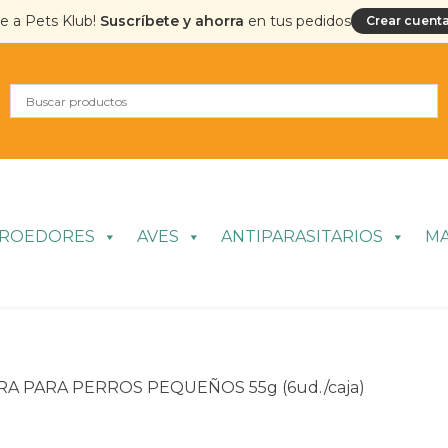
te a Pets Klub!
Suscríbete y ahorra
en tus pedidos
Crear cuenta
ROEDORES
AVES
ANTIPARASITARIOS
M
A PARA PERROS PEQUEÑOS 55g (6ud./caja)