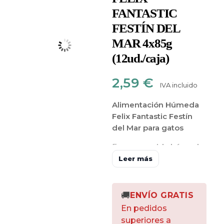
FANTASTIC
FESTÍN DEL
MAR 4x85g
(12ud./caja)
2,59
€
IVA incluido
Alimentación Húmeda
Felix Fantastic Festín
del Mar para gatos
Es una
comida húmeda
completa y equilibrada
Leer más
para gatos
que viene en
un pack que contiene
4
sobres:
🚚
ENVÍO GRATIS
En pedidos
1 sobre sabor salmón
superiores a