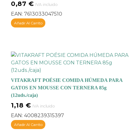
0,87
€
irresistible en cada
IVA incluido
comida.
EAN:
7613033047510
Est gama brinda a tu
Añadir Al Carrito
mascota una
alimentación completa
y equilibrada,
elaborada
con ingredientes de
primera calidad, que
ofrece a tu gato
una
gran fuente de
vitaminas y minerales y
VITAKRAFT POÉSIE COMIDA HÚMEDA PARA
es rico en ácidos grasos
GATOS EN MOUSSE CON TERNERA 85g
omega 6, para
(12uds./caja)
promover una piel
1,18
€
IVA incluido
saludable y un pelaje
EAN:
4008239315397
brillante
para hacer
relucir a tu felino amigo.
Añadir Al Carrito