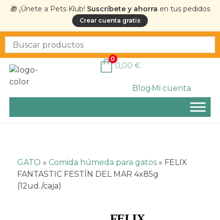
🎁 ¡Únete a Pets Klub!
Suscríbete y ahorra
en tus pedidos
Crear cuenta gratis
0
0,00
€
Blog
Mi cuenta
GATO
»
Comida húmeda para gatos
»
FELIX
FANTASTIC FESTÍN DEL MAR 4x85g
(12ud./caja)
FELIX