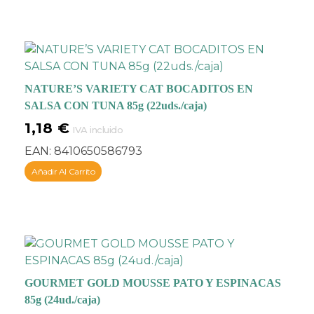
nunca se aburrirán. Las
recetas son:
salmón,
atún, bacalao y pescado
blanco (solla)
. Gracias al
cómodo formato
siempre servirás
NATURE’S VARIETY CAT BOCADITOS EN
una
comida húmeda
SALSA CON TUNA 85g (22uds./caja)
fresca
, pensada para
1,18
€
IVA incluido
abrir y gastar en el
momento para no
EAN:
8410650586793
perder sus propiedades.
Añadir Al Carrito
Especialmente
preparados con tiernos y
carnosos trocitos en una
suculenta gelatina para
ofrecer un alimento
de
alta
GOURMET GOLD MOUSSE PATO Y ESPINACAS
palatabilidad
que tu
85g (24ud./caja)
gato encontrará