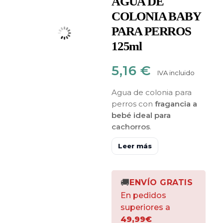
AGUA DE
COLONIA BABY
PARA PERROS
125ml
5,16
€
IVA incluido
Agua de colonia para
perros con
fragancia a
bebé ideal para
cachorros
.
Especialmente creada
Leer más
para proporcionar
después del baño un
olor fresco y un intenso
🚚
ENVÍO GRATIS
efecto desodorante muy
agradable respetando la
En pedidos
piel y las propiedades
superiores a
olfativas del animal.
49,99€