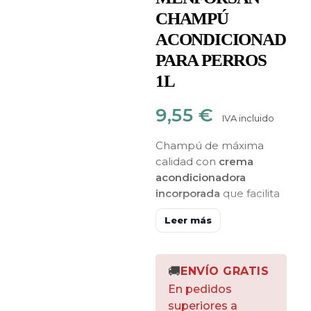
CHAMPÚ
ACONDICIONADOR
PARA PERROS
1L
9,55
€
IVA incluido
Champú de máxima
calidad con
crema
acondicionadora
incorporada
que facilita
el
desenredado y
Leer más
desanudado
posterior
al proceso de lavado
de
los pelajes deteriorados.
🚚
ENVÍO GRATIS
Aporta volumen y brillo
reparando cada
En pedidos
mechón y
superiores a