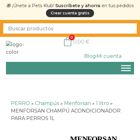
🎁 ¡Únete a Pets Klub!
Suscríbete y ahorra
en tus pedidos
Crear cuenta gratis
0
0,00
€
Blog
Mi cuenta
PERRO
»
Champús
»
Menforsan
»
1 litro
»
MENFORSAN CHAMPÚ ACONDICIONADOR
PARA PERROS 1L
MENFORSAN