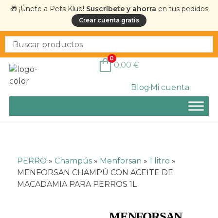
🎁 ¡Únete a Pets Klub!
Suscríbete y ahorra
en tus pedidos
Crear cuenta gratis
0
0,00
€
Blog
Mi cuenta
PERRO
»
Champús
»
Menforsan
»
1 litro
»
MENFORSAN CHAMPÚ CON ACEITE DE
MACADAMIA PARA PERROS 1L
MENFORSAN