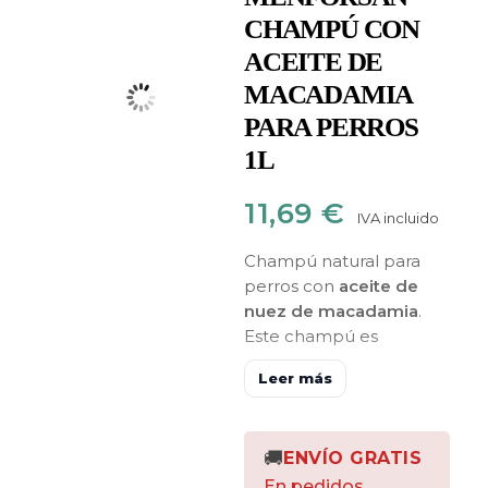
CHAMPÚ CON
ACEITE DE
MACADAMIA
PARA PERROS
1L
11,69
€
IVA incluido
Champú natural para
perros con
aceite de
nuez de macadamia
.
Este champú es
excelente para realzar
Leer más
la
belleza del pelaje
,
para
humectar la
piel
y
deshacer nudos
🚚
ENVÍO GRATIS
en el pelo
. El aceite de
nuez de macadamia es
En pedidos