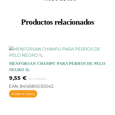
cuerpo del perro.
Recomendado para
todas las razas pelo
Productos relacionados
largo y con tendencia al
anudado como
YORKSHIRES, SETTERS,
AFGANO, MALTES y
LAPSA APSO.
MENFORSAN CHAMPÚ PARA PERROS DE PELO
NEGRO 1L
9,55
€
IVA incluido
EAN:
8414580030043
Añadir Al Carrito