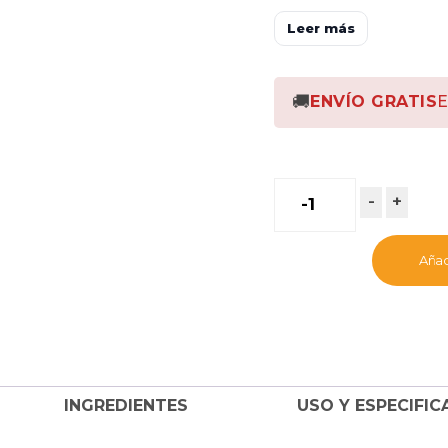
Leer más
🚚
ENVÍO GRATIS
E
-
+
Añadi
INGREDIENTES
USO Y ESPECIFIC