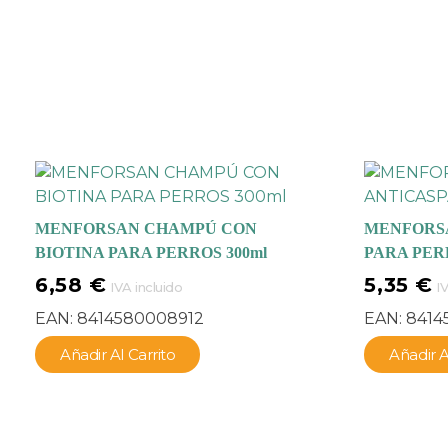
MENFORSAN CHAMPÚ CON
MENFORS
BIOTINA PARA PERROS 300ml
PARA PER
6,58
€
5,35
€
IVA incluido
I
EAN:
8414580008912
EAN:
8414
Añadir Al Carrito
Añadir A