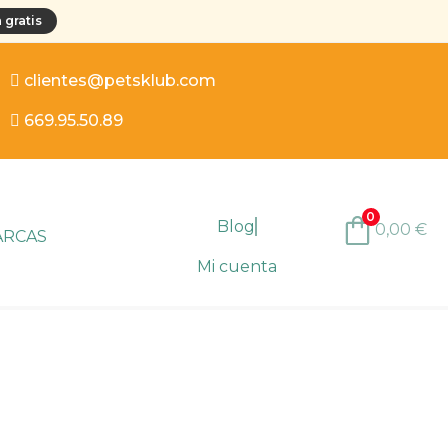
 gratis
clientes@petsklub.com
669.95.50.89
0
Blog
0,00
€
ARCAS
Mi cuenta