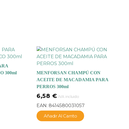
ARA
 300ml
MENFORSAN CHAMPÚ CON
ACEITE DE MACADAMIA PARA
PERROS 300ml
6,58
€
IVA incluido
EAN:
8414580031057
Añadir Al Carrito