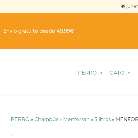
🎁 ¡Úne
Envío gratuito desde 49,99€
PERRO
GATO
PERRO
»
Champús
»
Menforsan
»
5 litros
»
MENFOR