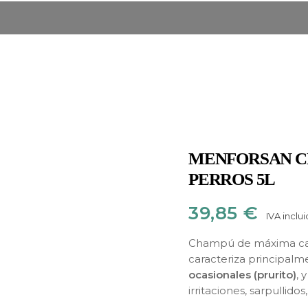
MENFORSAN C
PERROS 5L
39,85
€
IVA inclu
Champú de máxima ca
caracteriza principalm
ocasionales (prurito)
, 
irritaciones, sarpullido