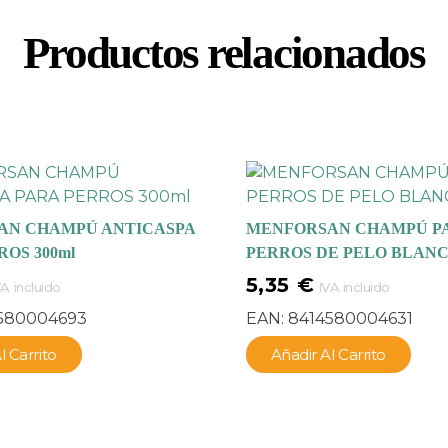
Productos relacionados
AN CHAMPÚ ANTICASPA
MENFORSAN CHAMPÚ P
ROS 300ml
PERROS DE PELO BLANCO
5,35
€
VA incluido
IVA incluido
580004693
EAN:
8414580004631
l Carrito
Añadir Al Carrito