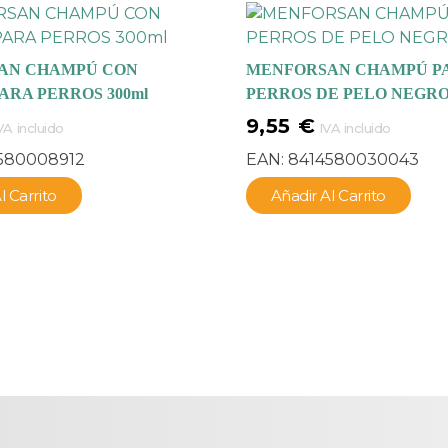
AN CHAMPÚ CON
MENFORSAN CHAMPÚ P
ARA PERROS 300ml
PERROS DE PELO NEGRO
9,55
€
VA incluido
IVA incluido
580008912
EAN:
8414580030043
l Carrito
Añadir Al Carrito