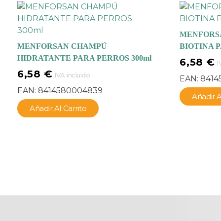
MENFORS
MENFORSAN CHAMPÚ
BIOTINA P
HIDRATANTE PARA PERROS 300ml
6,58
€
I
6,58
€
IVA incluido
EAN:
8414
EAN:
8414580004839
Añadir A
Añadir Al Carrito