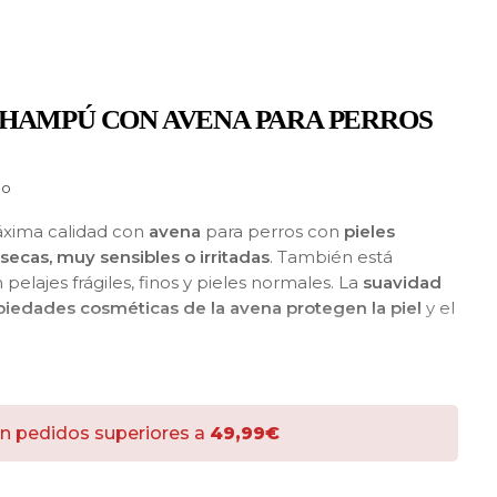
HAMPÚ CON AVENA PARA PERROS
do
xima calidad con
avena
para perros con
pieles
ecas, muy sensibles o irritadas
. También está
 pelajes frágiles, finos y pieles normales. La
suavidad
piedades cosméticas de la avena protegen la piel
y el
anteniendo la
hidratación natural
y permitiendo un uso
as propiedades protectoras de la piel.
n pedidos superiores a
49,99€