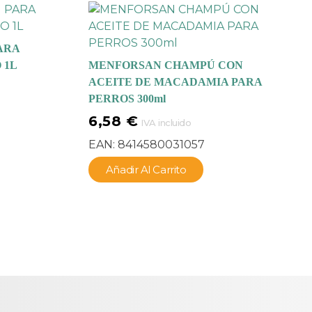
ARA
 1L
MENFORSAN CHAMPÚ CON
ACEITE DE MACADAMIA PARA
PERROS 300ml
6,58
€
IVA incluido
EAN:
8414580031057
Añadir Al Carrito