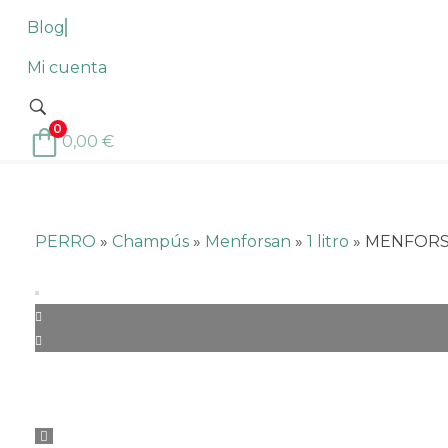
Blog
Mi cuenta
0
0,00
€
PERRO
»
Champús
»
Menforsan
»
1 litro
»
MENFORS