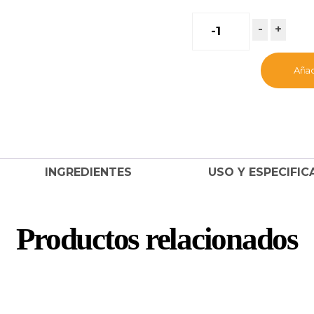
MENFORSAN
-
+
CHAMPÚ
CON
Añadi
AVENA
PARA
PERROS
1L
cantidad
INGREDIENTES
USO Y ESPECIFIC
Productos relacionados