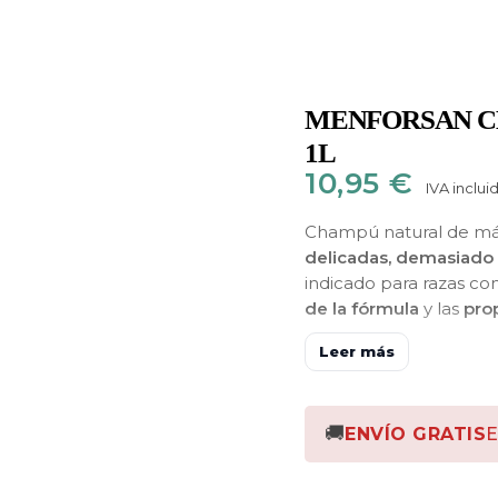
MENFORSAN C
1L
10,95
€
IVA inclui
Champú natural de má
delicadas, demasiado s
indicado para razas con
de la fórmula
y las
pro
pelaje mejorando y m
Leer más
frecuente sin alterar l
🚚
ENVÍO GRATIS
E