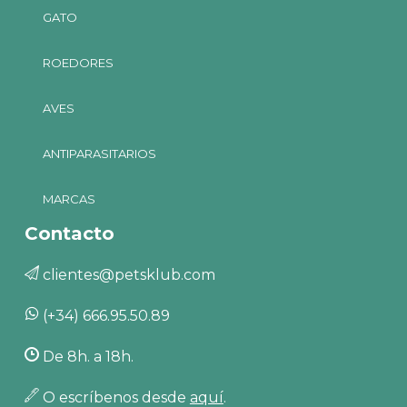
GATO
ROEDORES
AVES
ANTIPARASITARIOS
MARCAS
Contacto
clientes@petsklub.com
(+34) 666.95.50.89
De 8h. a 18h.
O escríbenos desde
aquí
.