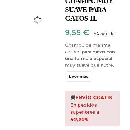
CHAMPÚ MUY
SUAVE PARA
GATOS 1L
9,55
€
IVA incluido
Champú de máxima
calidad
para gatos con
una fórmula especial
muy suave
que
nutre,
suaviza y protege el
Leer más
pelaje
manteniéndolo
brillante y sedoso
.
Facilita el peinado y
🚚
ENVÍO GRATIS
reduce la electricidad
estática durante el
En pedidos
proceso del cepillado.
superiores a
Recomendado para
49,99€
todo tipo de razas