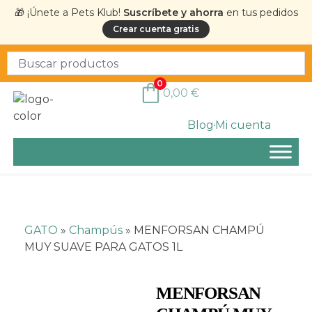
🎁 ¡Únete a Pets Klub!
Suscríbete y ahorra
en tus pedidos
Crear cuenta gratis
0
0,00
€
Blog
Mi cuenta
GATO
»
Champús
»
MENFORSAN CHAMPÚ
MUY SUAVE PARA GATOS 1L
MENFORSAN