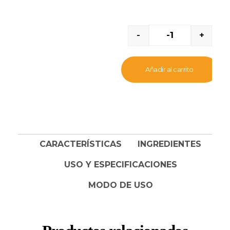
especialmente para el
lavado frecuente de
pelajes exóticos largos y
-
+
densos (persa).
Añadir al carrito
CARACTERÍSTICAS
INGREDIENTES
USO Y ESPECIFICACIONES
MODO DE USO