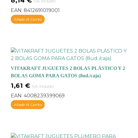
8,14
€
IVA incluido
EAN:
8412691019001
Añadir Al Carrito
VITAKRAFT JUGUETES 2 BOLAS PLÁSTICO Y 2
BOLAS GOMA PARA GATOS (8ud./caja)
1,61
€
IVA incluido
EAN:
4008239399069
Añadir Al Carrito