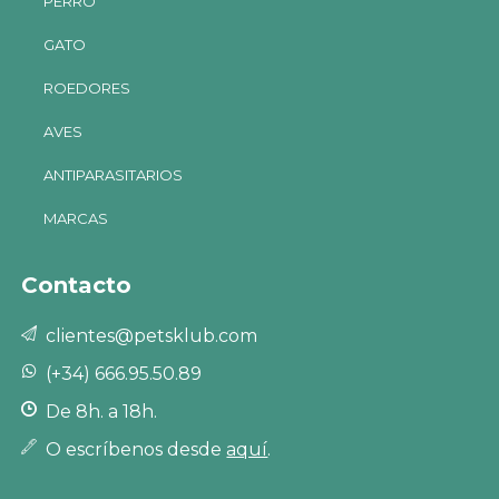
PERRO
GATO
ROEDORES
AVES
ANTIPARASITARIOS
MARCAS
Contacto
clientes@petsklub.com
(+34) 666.95.50.89
De 8h. a 18h.
O escríbenos desde
aquí
.