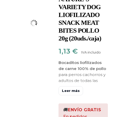
VARIETY DOG
LIOFILIZADO
SNACK MEAT
BITES POLLO
20g (20uds./caja)
1,13
€
IVA incluido
Bocaditos liofilizados
de carne 100% de pollo
para perros cachorros y
adultos de todas las
razas,
monoprotéicos
y
Leer más
sin cereales
, aportan
vitaminas y minerales,
son fáciles de digerir.
🚚
ENVÍO GRATIS
En pedidos