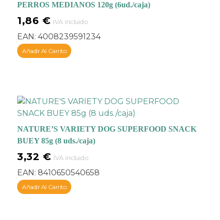
PERROS MEDIANOS 120g (6ud./caja)
1,86
€
IVA incluido
EAN:
4008239591234
Añadir Al Carrito
NATURE’S VARIETY DOG SUPERFOOD SNACK
BUEY 85g (8 uds./caja)
3,32
€
IVA incluido
EAN:
8410650540658
Añadir Al Carrito