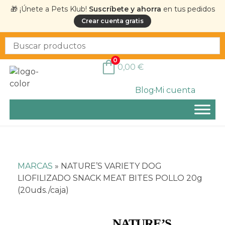
🎁 ¡Únete a Pets Klub!
Suscríbete y ahorra
en tus pedidos
Crear cuenta gratis
0
0,00
€
Blog
Mi cuenta
MARCAS
»
NATURE’S VARIETY DOG
LIOFILIZADO SNACK MEAT BITES POLLO 20g
(20uds./caja)
NATURE’S