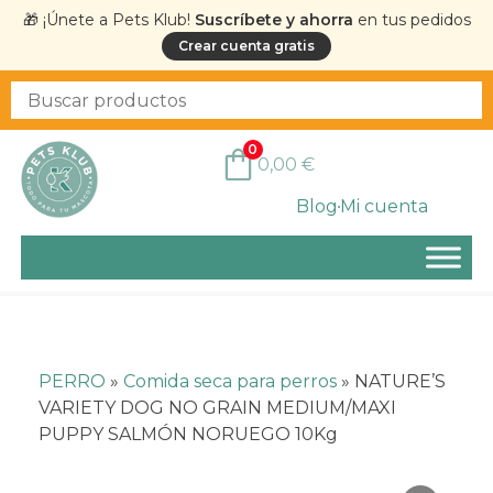
🎁 ¡Únete a Pets Klub!
Suscríbete y ahorra
en tus pedidos
Crear cuenta gratis
0
0,00
€
Blog
Mi cuenta
PERRO
»
Comida seca para perros
»
NATURE’S
VARIETY DOG NO GRAIN MEDIUM/MAXI
PUPPY SALMÓN NORUEGO 10Kg