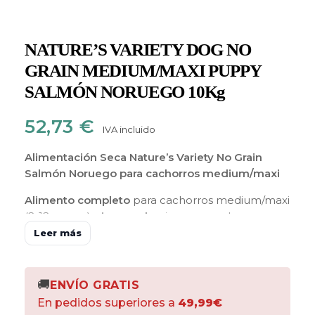
NATURE’S VARIETY DOG NO
GRAIN MEDIUM/MAXI PUPPY
SALMÓN NORUEGO 10Kg
52,73
€
IVA incluido
Alimentación Seca Nature’s Variety No Grain
Salmón Noruego
para cachorros medium/maxi
Alimento completo
para cachorros medium/maxi
(2-12 meses),
sin cereales,
incorporando
guisantes, patata y boniato como fuente natural
Leer más
de carbohidratos. Elaborado con
salmón
noruego (pescado sin espinas)
como principal
ingrediente,
frutas y verduras
seleccionadas
🚚
ENVÍO GRATIS
como fuente de fibra y minerales.
En pedidos superiores a
49,99€