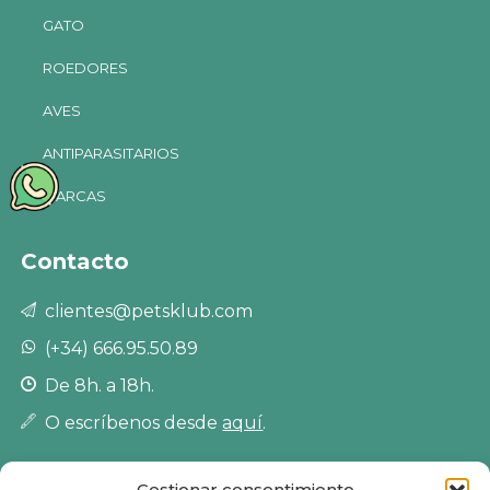
GATO
ROEDORES
AVES
ANTIPARASITARIOS
MARCAS
Contacto
clientes@petsklub.com
(+34) 666.95.50.89
De 8h. a 18h.
O escríbenos desde
aquí
.
Gestionar consentimiento