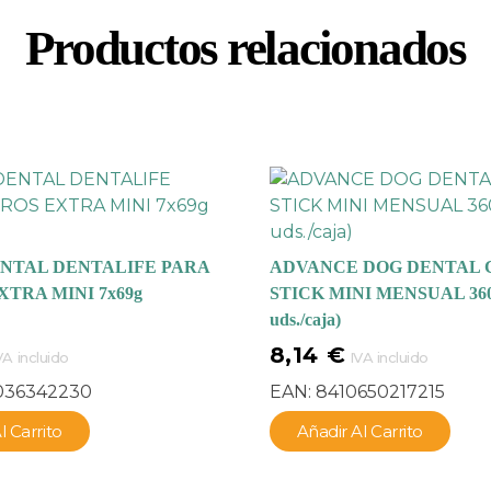
Productos relacionados
NTAL DENTALIFE PARA
ADVANCE DOG DENTAL 
XTRA MINI 7x69g
STICK MINI MENSUAL 360
uds./caja)
8,14
€
VA incluido
IVA incluido
036342230
EAN:
8410650217215
l Carrito
Añadir Al Carrito