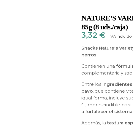
NATURE’S VAR
85g (8 uds./caja)
3,32
€
IVA incluido
Snacks Nature's Varie
perros
Contienen una
fórmula
complementaria y sabro
Entre los
ingredientes
pavo
, que contiene vit
igual forma, incluye s
C, imprescindible para
a fortalecer el sistem
Además, la
textura es