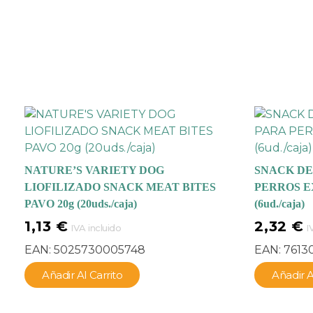
NATURE’S VARIETY DOG
SNACK DE
LIOFILIZADO SNACK MEAT BITES
PERROS E
PAVO 20g (20uds./caja)
(6ud./caja)
1,13
€
2,32
€
IVA incluido
I
EAN:
5025730005748
EAN:
7613
Añadir Al Carrito
Añadir A