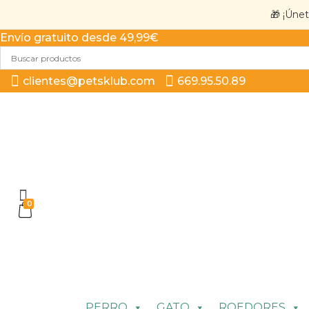
🎁 ¡Úne
Envío gratuito desde 49,99€
clientes@petsklub.com
669.95.50.89
0
PERRO
GATO
ROEDORES