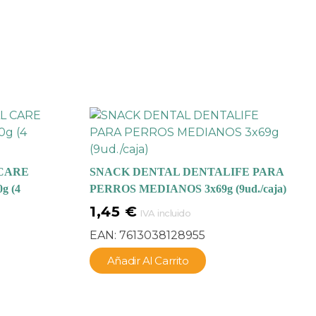
CARE
SNACK DENTAL DENTALIFE PARA
g (4
PERROS MEDIANOS 3x69g (9ud./caja)
1,45
€
IVA incluido
EAN:
7613038128955
Añadir Al Carrito