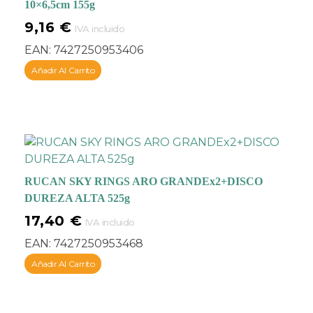
10×6,5cm 155g
9,16
€
IVA incluido
EAN:
7427250953406
Añadir Al Carrito
RUCAN SKY RINGS ARO GRANDEx2+DISCO
DUREZA ALTA 525g
17,40
€
IVA incluido
EAN:
7427250953468
Añadir Al Carrito