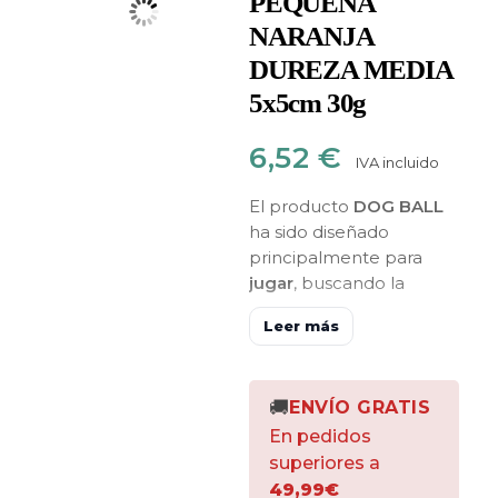
PEQUEÑA
NARANJA
DUREZA MEDIA
5x5cm 30g
6,52
€
IVA incluido
El producto
DOG BALL
ha sido diseñado
principalmente para
jugar
, buscando la
flexibilidad y tamaño de
Leer más
las pelotas de tenis, pero
también se puede
rellenar
con
🚚
ENVÍO GRATIS
comida/premios al igual
que el CONIC.
En pedidos
superiores a
Además de los cuidados
49,99€