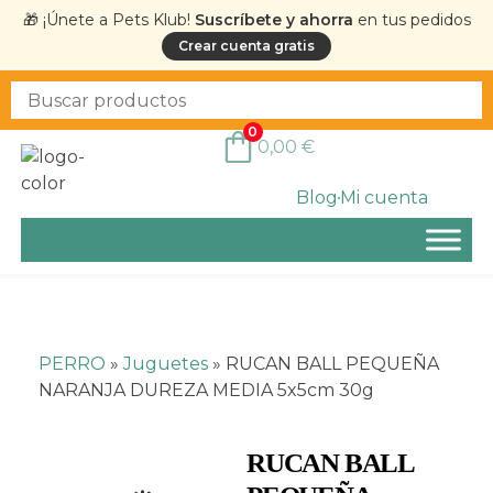
🎁 ¡Únete a Pets Klub!
Suscríbete y ahorra
en tus pedidos
Crear cuenta gratis
0
0,00
€
Blog
Mi cuenta
PERRO
»
Juguetes
»
RUCAN BALL PEQUEÑA
NARANJA DUREZA MEDIA 5x5cm 30g
RUCAN BALL