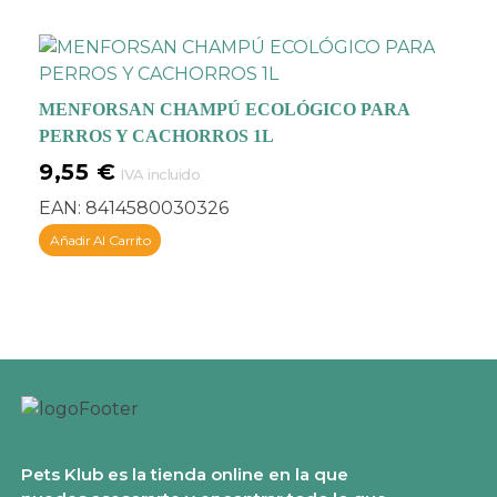
Ejerce además actividad
antioxidante
y tiene un
amplio espectro frente
a infecciones producidas
por bacterias y hongos
MENFORSAN CHAMPÚ ECOLÓGICO PARA
que afectan a la piel y
PERROS Y CACHORROS 1L
mucosa.
9,55
€
IVA incluido
EAN:
8414580030326
Añadir Al Carrito
Pets Klub es la tienda online en la que