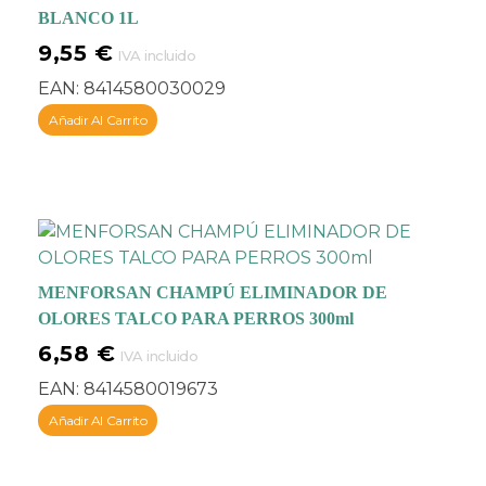
BLANCO 1L
de dermatofitosis
y
como
9,55
€
IVA incluido
agente
antifúngico
tópico
EAN:
8414580030029
debido a su liberación
Añadir Al Carrito
lenta de azufre. Además
tiene actividad
queratolítica.
Y, el
Aceite del Árbol de
Té
tiene un gran poder
de penetración de la
piel y posee un
MENFORSAN CHAMPÚ ELIMINADOR DE
efecto
antiséptico,
OLORES TALCO PARA PERROS 300ml
antiinflamatorio,
6,58
€
IVA incluido
fungicida y cicatrizante,
además de hidratar y
EAN:
8414580019673
calamar ayudando a
Añadir Al Carrito
aliviar picores y
pequeñas irritaciones
.