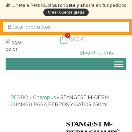
🎁 ¡Únete a Pets Klub!
Suscríbete y ahorra
en tus pedidos
Crear cuenta gratis
0
0,00
€
Blog
Mi cuenta
PERRO
»
Champús
»
STANGEST M-DERM
CHAMPÚ PARA PERROS Y GATOS 250ml
STANGEST M-