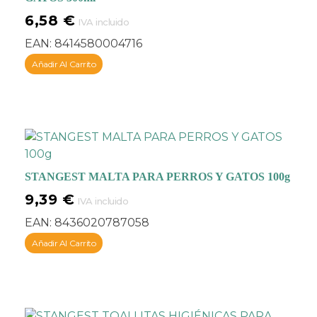
6,58
€
IVA incluido
EAN:
8414580004716
Añadir Al Carrito
STANGEST MALTA PARA PERROS Y GATOS 100g
9,39
€
IVA incluido
EAN:
8436020787058
Añadir Al Carrito