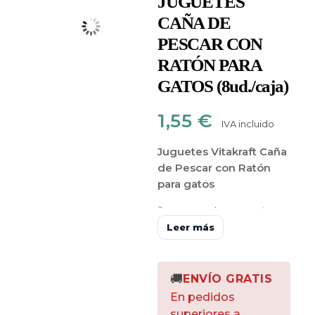
JUGUETES
CAÑA DE
PESCAR CON
RATÓN PARA
GATOS (8ud./caja)
1,55
€
IVA incluido
Juguetes Vitakraft Caña
de Pescar con Ratón
para gatos
Jugar con la mascota es
una excelente manera
Leer más
de pasar el tiempo libre
con él y
fortalecer el
vínculo
, por lo que es
🚚
ENVÍO GRATIS
importante invertir en
En pedidos
una gran variedad de
superiores a